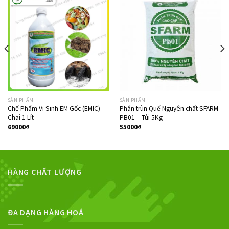
SẢN PHẨM
SẢN PHẨM
Chế Phẩm Vi Sinh EM Gốc (EMIC) –
Phân trùn Quế Nguyên chất SFARM
Chai 1 Lít
PB01 – Túi 5Kg
69000
₫
55000
₫
HÀNG CHẤT LƯỢNG
ĐA DẠNG HÀNG HOÁ