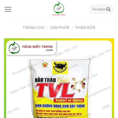
Skip
Tìm
to
kiếm:
content
TRANG CHỦ
/
SẢN PHẨM
/
PHÂN BÓN