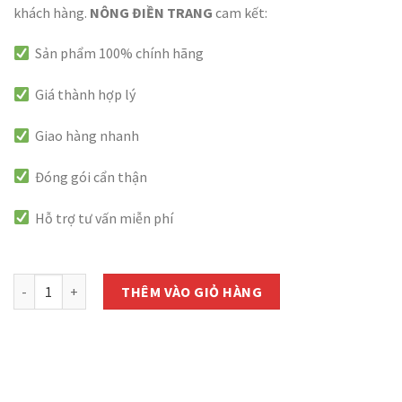
khách hàng.
NÔNG ĐIỀN TRANG
cam kết:
Sản phẩm 100% chính hãng
Giá thành hợp lý
Giao hàng nhanh
Đóng gói cẩn thận
Hỗ trợ tư vấn miễn phí
còn 1000 hàng
Phân Bón Đầu Trâu Gold TVL Cung Cấp Trung Vi Lượng - Gói 1Kg s
THÊM VÀO GIỎ HÀNG