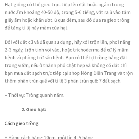
Hạt giống có thể gieo trực tiếp lên đất hoặc ngâm trong
nước ấm khoảng 40-50 độ, trong 5-6 tiếng, vớt ra ủ vào tấm
giấy ẩm hoặc khăn ướt. ủ qua đêm, sau đó đưa ra gieo trồng
để tăng tỉ lệ nảy mầm của hạt
Đối với đất cũ và đã qua sử dụng , hãy xới trộn lên, phơi nắng
2-3 ngày, trộn tinh vôi vào, hoặc trichoderma để xử lý mầm
bệnh và phòng trừ sâu bệnh. Bạn có thể tự trồng bằng đất
trong vườn, nếu ở thành phố chật hẹp và không có đất thì
bạn mua đất sạch trực tiếp tại shop Nông Điền Trang và trộn
thêm phân trùn quế với tỉ lệ 3 phân trùn quế: 7 đất sạch.
– Thời vụ: Trồng quanh năm.
2. Gieo hạt:
Cách gieo trồng:
+ Hàng cách hàng: 20cm, mỗi líp 4 -5 hàng.