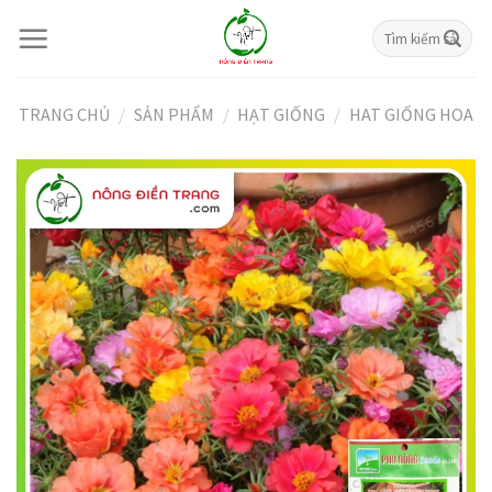
Skip
Tìm
to
kiếm:
content
TRANG CHỦ
/
SẢN PHẨM
/
HẠT GIỐNG
/
HAT GIỐNG HOA
Giảm giá!