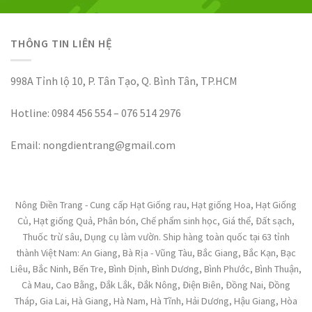
THÔNG TIN LIÊN HỆ
998A Tỉnh lộ 10, P. Tân Tạo, Q. Bình Tân, TP.HCM
Hotline: 0984 456 554 – 076 514 2976
Email: nongdientrang@gmail.com
Nông Điền Trang - Cung cấp Hạt Giống rau, Hạt giống Hoa, Hạt Giống
Củ, Hạt giống Quả, Phân bón, Chế phẩm sinh học, Giá thể, Đất sạch,
Thuốc trừ sâu, Dụng cụ làm vườn. Ship hàng toàn quốc tại 63 tỉnh
thành Việt Nam: An Giang, Bà Rịa - Vũng Tàu, Bắc Giang, Bắc Kạn, Bạc
Liêu, Bắc Ninh, Bến Tre, Bình Định, Bình Dương, Bình Phước, Bình Thuận,
Cà Mau, Cao Bằng, Đắk Lắk, Đắk Nông, Điện Biên, Đồng Nai, Đồng
Tháp, Gia Lai, Hà Giang, Hà Nam, Hà Tĩnh, Hải Dương, Hậu Giang, Hòa