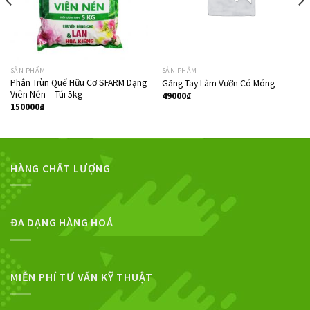
SẢN PHẨM
SẢN PHẨM
Phân Trùn Quế Hữu Cơ SFARM Dạng
Găng Tay Làm Vườn Có Móng
Viên Nén – Túi 5kg
49000
₫
150000
₫
HÀNG CHẤT LƯỢNG
ĐA DẠNG HÀNG HOÁ
MIỄN PHÍ TƯ VẤN KỸ THUẬT