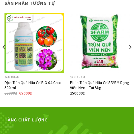
SẢN PHẨM TƯƠNG TỰ
Giảm giá!
SẢN PHẨM
SẢN PHẨM
Dịch Trùn Quế Hữu Cơ BIO 04 Chai
Phân Trùn Quế Hữu Cơ SFARM Dạng
500 ml
Viên Nén – Túi 5kg
80000
₫
65000
₫
150000
₫
HÀNG CHẤT LƯỢNG