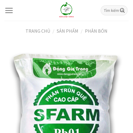
Skip
Tìm
to
kiếm:
content
TRANG CHỦ
/
SẢN PHẨM
/
PHÂN BÓN