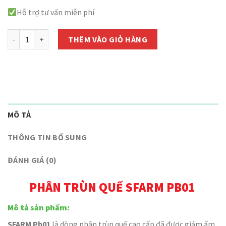
Hỗ trợ tư vấn miễn phí
Phân Trùn Quế Nguyên Chất SFARM PB01 - Túi 2kg số lượng
THÊM VÀO GIỎ HÀNG
MÔ TẢ
THÔNG TIN BỔ SUNG
ĐÁNH GIÁ (0)
PHÂN TRÙN QUẾ SFARM PB01
Mô tả sản phẩm:
SFARM Pb01
là dòng phân trùn quế cao cấp đã được giảm ẩm