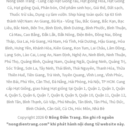
Nông Điền Trang - Cung cấp Hạt Giống rau, Hạt giống Hoa, Hạt Giống
Củ, Hạt giống Quả, Phân bón, Chế phẩm sinh học, Giá thể, Đất sạch,
Thuốc trừ sâu, Dụng cụ làm vườn. Ship hàng toàn quốc tại 63 tỉnh
thành Việt Nam: An Giang, Bà Rịa - Vũng Tàu, Bắc Giang, Bắc Kạn, Bạc
Liêu, Bắc Ninh, Bến Tre, Bình Định, Bình Dương, Bình Phước, Bình Thuận,
Cà Mau, Cao Bằng, Đắk Lắk, Đắk Nông, Điện Biên, Đồng Nai, Đồng
Tháp, Gia Lai, Hà Giang, Hà Nam, Hà Tĩnh, Hải Dương, Hậu Giang, Hòa
Bình, Hưng Yên, Khánh Hòa, Kiên Giang, Kon Tum, Lai Châu, Lâm Đồng,
Lạng Sơn, Lào Cai, Long An, Nam Định, Nghệ An, Ninh Bình, Ninh Thuận,
Phú Thọ, Quảng Bình, Quảng Nam, Quảng Ngãi, Quảng Ninh, Quảng Trị,
Sóc Trăng, Sơn La, Tây Ninh, Thái Bình, Thái Nguyên, Thanh Hóa, Thừa
Thiên Huế, Tiền Giang, Trà Vinh, Tuyên Quang, Vĩnh Long, Vĩnh Phúc,
Yên Bái, Phú Yên, Cần Thơ, Đà Nẵng, Hải Phòng, Hà Nội, TP HCM. Cung
cấp Hạt Giống, giao hàng Hạt giống tại Quận 1, Quận 2, Quận 3, Quận
4, Quận 5, Quận 6, Quận 7, Quận 8, Quận 9, Quận 10, Quận 11, Quận 12,
Bình Tân, Bình Thạnh, Gò Vấp, Phú Nhuận, Tân Bình, Tân Phú, Thủ Đức,
Bình Chánh, Cần Giờ, Củ Chi, Hóc Môn, Nhà Bè
Copyright 2026 ©
Nông Điền Trang. Xin ghi rõ nguồn
"nongdientrang.com" khi phát hành nội dung từ website này.