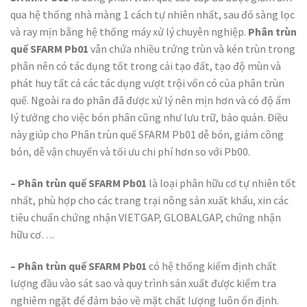
qua hệ thống nhà màng 1 cách tự nhiên nhất, sau đó sàng lọc
và ray mịn bằng hệ thống máy xử lý chuyên nghiệp.
Phân trùn
quế SFARM Pb01
vẫn chứa nhiều trứng trùn và kén trùn trong
phân nên có tác dụng tốt trong cải tạo đất, tạo độ mùn và
phát huy tất cả các tác dụng vượt trội vốn có của phân trùn
quế. Ngoài ra do phân đã được xử lý nên mịn hơn và có độ ẩm
lý tưởng cho việc bón phân cũng như lưu trữ, bảo quản. Điều
này giúp cho Phân trùn quế SFARM Pb01 dễ bón, giảm công
bón, dễ vận chuyển và tối ưu chi phí hơn so với Pb00.
– Phân trùn quế SFARM Pb01
là loại phân hữu cơ tự nhiên tốt
nhất, phù hợp cho các trang trại nông sản xuất khẩu, xin các
tiêu chuẩn chứng nhận VIETGAP, GLOBALGAP, chứng nhận
hữu cơ….
– Phân trùn quế SFARM Pb01
có hệ thống kiểm định chất
lượng đầu vào sát sao và quy trình sản xuất được kiểm tra
nghiêm ngặt để đảm bảo về mặt chất lượng luôn ổn định.