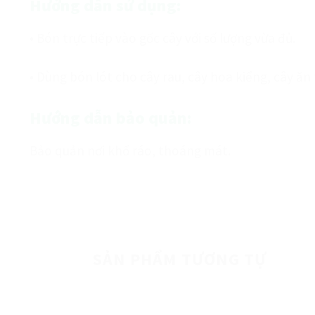
Hướng dẫn sử dụng:
• Bón trực tiếp vào gốc cây với số lượng vừa đủ.
• Dùng bón lót cho cây rau, cây hoa kiểng, cây ăn
Hướng dẫn bảo quản:
Bảo quản nơi khổ ráo, thoáng mát.
SẢN PHẨM TƯƠNG TỰ