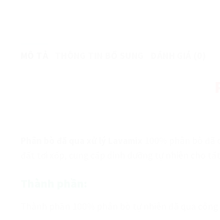
MÔ TẢ
THÔNG TIN BỔ SUNG
ĐÁNH GIÁ (0)
Phân bò đã qua xử lý Lavamix
100% phân bò đã qu
đất tơi xốp, cung cấp dinh dưỡng tự nhiên cho tất 
Thành phần:
Thành phần 100% phân bò tự nhiên đã qua công đ