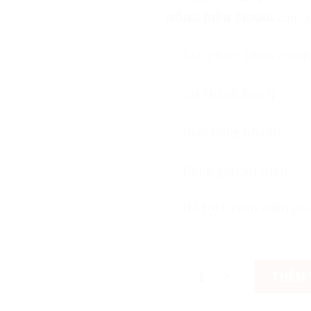
NÔNG ĐIỀN TRANG
cam k
✅ Sản phẩm 100% chính
✅ Giá thành hợp lý
✅ Giao hàng nhanh
✅
Đóng gói cẩn thận
✅ Hỗ trợ tư vấn miễn phí
còn 1000 hàng
Phân Bò Nguyên Chất Lavam
THÊM 