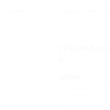
U
SẢN PHẨM
TIN TỨC
TÀI KHOẢN
THANH TOÁN
Phân Bò Nguy
Lí
18000
₫
Phân Bò Nguyên Chất Lav
giàu dinh dưỡng.
Với tiêu chí mang đến sả