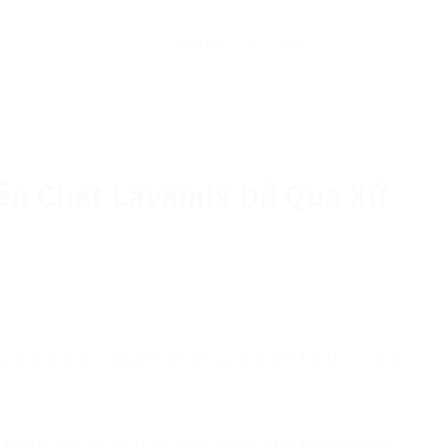
Tìm
0
₫
kiếm:
ên Chất Lavamix Đã Qua Xử
amix hữu cơ nguyên chất sạch mầm bệnh, cỏ dại,
n phẩm tốt và dịch vụ chất lượng cho khách hàng.