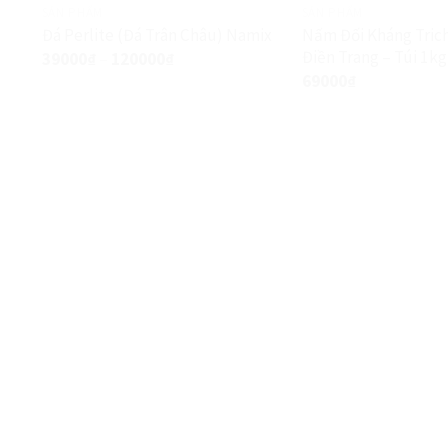
SẢN PHẨM
SẢN PHẨM
Nấm Đối Kháng Tri
Đá Perlite (Đá Trân Châu) Namix
Điền Trang – Túi 1kg
39000
₫
–
120000
₫
69000
₫
HÀNG CHẤT LƯỢNG