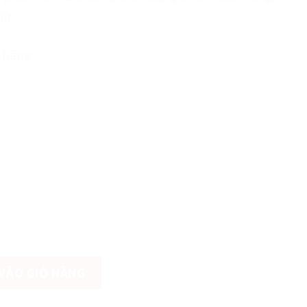
ết:
 hãng
ix Đã Qua Xử Lí số lượng
VÀO GIỎ HÀNG