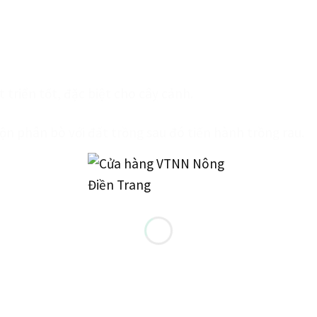
t triển tốt, đặc biệt cho cây cảnh.
ộn phân bò với đất trồng sau đó tiến hành trồng rau.