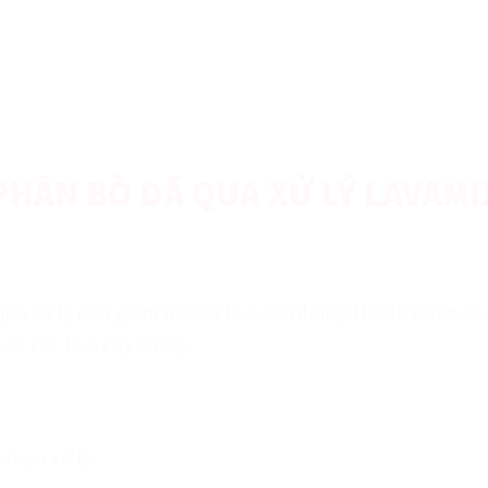
PHÂN BÒ ĐÃ QUA XỬ LÝ LAVAMI
a xử lý nên giảm mùi và loại bỏ những thành phần có h
cả các loại cây trồng.
oạn xử lý.