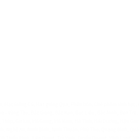
, Hạt Giống Củ, Hạt giống Quả, Phân bón, Chế phẩm sinh học, G
Rịa - Vũng Tàu, Bắc Giang, Bắc Kạn, Bạc Liêu, Bắc Ninh, Bến Tr
 Tháp, Gia Lai, Hà Giang, Hà Nam, Hà Tĩnh, Hải Dương, Hậu Gia
ịnh, Nghệ An, Ninh Bình, Ninh Thuận, Phú Thọ, Quảng Bình, Qu
ừa Thiên Huế, Tiền Giang, Trà Vinh, Tuyên Quang, Vĩnh Long, Vĩ