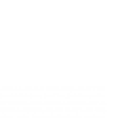
iá thể, Đất sạch, Thuốc trừ sâu, Dụng cụ làm vườn. Ship
e, Bình Định, Bình Dương, Bình Phước, Bình Thuận, Cà Mau,
ng, Hòa Bình, Hưng Yên, Khánh Hòa, Kiên Giang, Kon Tum,
ảng Nam, Quảng Ngãi, Quảng Ninh, Quảng Trị, Sóc Trăng,
nh Phúc, Yên Bái, Phú Yên, Cần Thơ, Đà Nẵng, Hải Phòng,