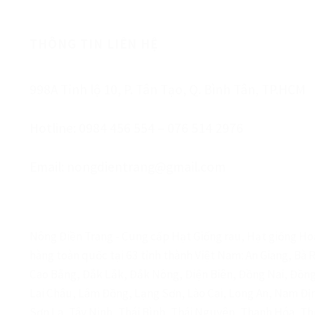
THÔNG TIN LIÊN HỆ
998A Tỉnh lộ 10, P. Tân Tạo, Q. Bình Tân, TP.HCM
Hotline: 0984 456 554 – 076 514 2976
Email: nongdientrang@gmail.com
Nông Điền Trang - Cung cấp Hạt Giống rau, Hạt giống Hoa
hàng toàn quốc tại 63 tỉnh thành Việt Nam: An Giang, Bà 
Cao Bằng, Đắk Lắk, Đắk Nông, Điện Biên, Đồng Nai, Đồng
Lai Châu, Lâm Đồng, Lạng Sơn, Lào Cai, Long An, Nam Đ
Sơn La, Tây Ninh, Thái Bình, Thái Nguyên, Thanh Hóa, Th