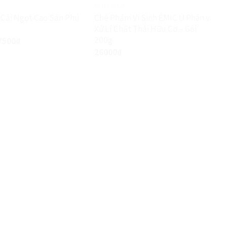
SẢN PHẨM
 Cải Ngọt Cao Sản Phú
Chế Phẩm Vi Sinh EMIC Ủ Phân và
Xử Lí Chất Thải Hữu Cơ – Gói
200g
7500
₫
26000
₫
MIỄN PHÍ TƯ VẤN KỸ THUẬT