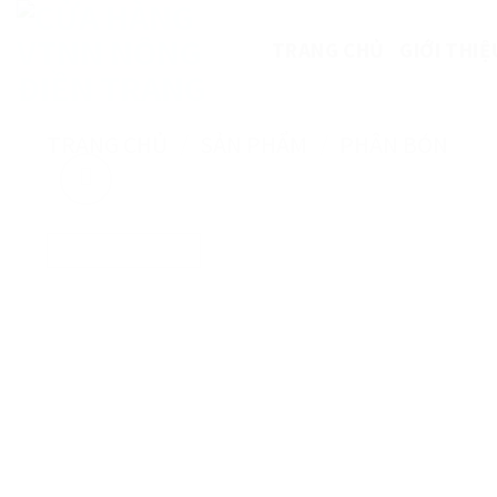
Skip
to
TRANG CHỦ
GIỚI THIỆ
content
TRANG CHỦ
/
SẢN PHẨM
/
PHÂN BÓN