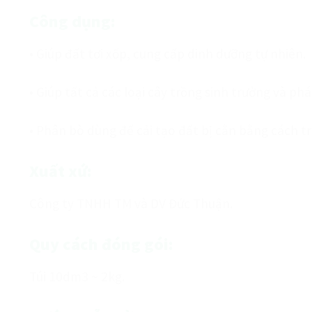
Công dụng:
• Giúp đất tơi xốp, cung cấp dinh dưỡng tự nhiên.
• Giúp tất cả các loại cây trồng sinh trưởng và phá
• Phân bò dùng để cải tạo đất bị cằn bằng cách tr
Xuất xứ:
Công ty TNHH TM và DV Đức Thuận.
Quy cách đóng gói:
Túi 10dm3 ~ 2kg.