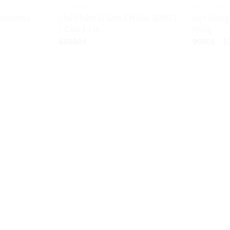
SẢN PHẨM
SẢN PHẨM
choderma
Chế Phẩm Vi Sinh EM Gốc (EMIC)
Hạt Giống
– Chai 1 Lít
Nông
Giảm giá!
69000
₫
9000
₫
–
1
ĐA DẠNG HÀNG HOÁ