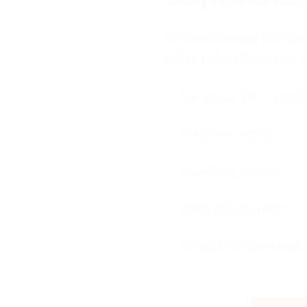
Với tiêu chí mang đến sả
NÔNG ĐIỀN TRANG cam k
✅ Sản phẩm 100% chính
✅ Giá thành hợp lý
✅ Giao hàng nhanh
✅
Đóng gói cẩn thận
✅ Hỗ trợ tư vấn miễn phí
còn 997 hàng
Nấm Đối Kháng Trichoderma