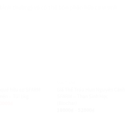
 bình thường) và có thể bón phân hữu cơ vi sinh
SẢN PHẨM
 quế hữu cơ SFARM
Giá Thể Trấu Hun Nguyên Cánh
nén – Túi 1kg
SFARM – Than Sinh Học
(Biochar)
0000
₫
18000
₫
–
52000
₫