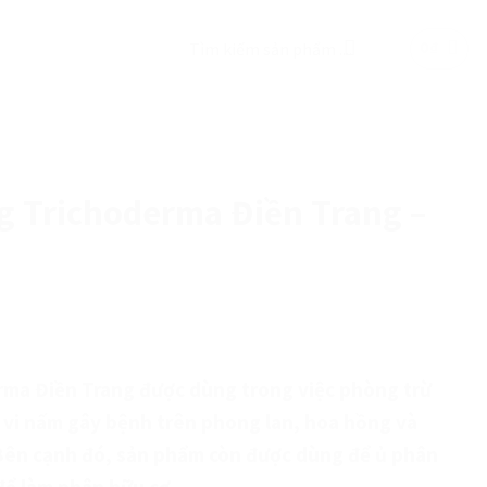
Tìm
0
₫
kiếm:
 Trichoderma Điền Trang –
ma Điền Trang được dùng trong việc phòng trừ
à vi nấm gây bệnh trên phong lan, hoa hồng và
. Bên cạnh đó, sản phẩm còn được dùng để ủ phân
để làm phân hữu cơ.