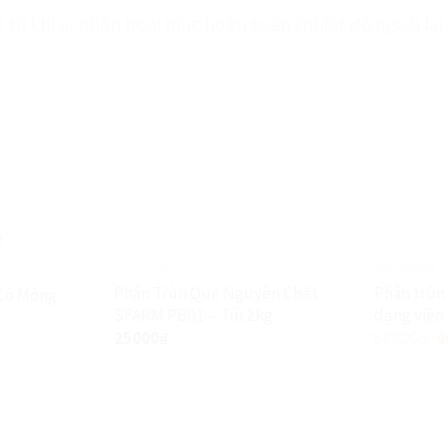
ể từ khi ủ, phân hoai mục hoàn toàn (nhiệt độ nguội lại
SẢN PHẨM
SẢN PHẨM
Phân Trùn Quế Nguyên Chất
Phân trùn
Có Móng
SFARM PB01 – Túi 2kg
dạng viên 
Giảm giá!
25000
₫
50000
₫
4