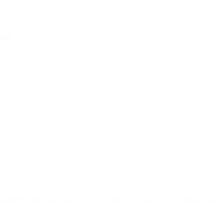
ang
 cà phê, rơm rạ, lục bình, vỏ đậu, vỏ bắp…) và phân c