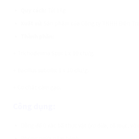
Quy cách:
Túi 1Kg
Xuất xứ:
Sản phẩm của Công ty TNHH Điền Tr
Thành phần:
+ Trichoderma Spp: 1 x 10 cfu/g.
+ Bacillus subtilis: 1 x 10 cfu/g.
+ Cơ chất cám gạo.
Công dụng:
Dùng để ủ xác bã thực vật (xơ dừa, cỏ mục, vỏ
Phòng ngừa nấm bệnh