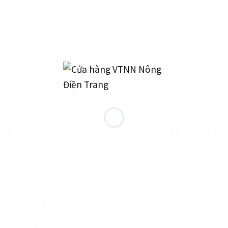
 bón gốc, liều dùng: 1-2 kg/1000 m2 (hoặc 0,5 kg Điền 
ng – Tricho + 1-3 kg phân hữu cơ vi sinh (phân bón gốc 
 gieo sạ (1 kg/1000 m2) để phòng ngừa ngộ độc hữu cơ.