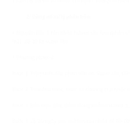
+ Cách ly với vôi và thuốc trừ bệnh, thời gian cách 
2/ Dùng để xử lý phân bón:
+ Nguyên liệu: 1 tấn phân hữu cơ các loại (phân c
m2), 20-30 kg super lân.
+ Phương pháp ủ:
Bước 1: Trộn thật đều phân hữu cơ, Super lân, Điề
Bước 2: Tưới đều nước, nước xả chuồng trại hoặc r
Bước 3: Đảo trộn đều, đánh đống phân ủ (cao 1-1,5
Bước 4: 15-20 ngày sau, mở bạt ra (nhiệt độ 60-70