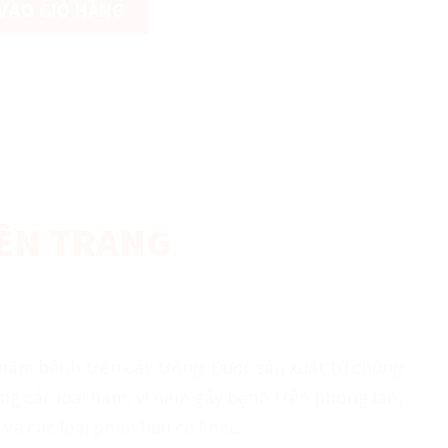
VÀO GIỎ HÀNG
ỀN TRANG
 nấm bệnh trên cây trồng. Được sản xuất từ chủng
áng các loại nấm, vi nấm gây bệnh trên phong lan,
và các loại phân hữu cơ khác.