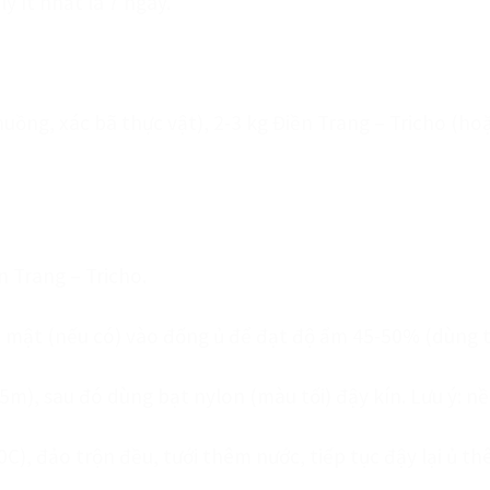
ly ít nhất là 7 ngày.
huồng, xác bã thực vật), 2-3 kg Điền Trang – Tricho (ho
n Trang – Tricho.
ỉ mật (nếu có) vào đống ủ để đạt độ ẩm 45-50% (dùng tay
m), sau đó dùng bạt nylon (màu tối) đậy kín. Lưu ý: nề
0C), đảo trộn đều, tưới thêm nước, tiếp tục đậy lại ủ t