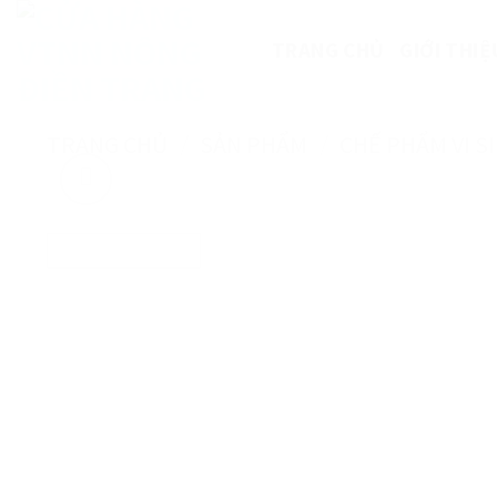
Skip
to
TRANG CHỦ
GIỚI THIỆ
content
TRANG CHỦ
/
SẢN PHẨM
/
CHẾ PHẨM VI S