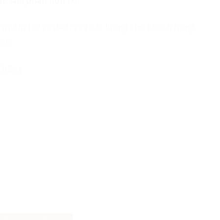
n phẩm tốt và dịch vụ chất lượng cho khách hàng.
ết:
 hãng
 Điền Trang - Túi 1kg số lượng