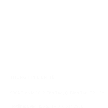
HÀNG CHẤT LƯỢNG
THÔNG TIN LIÊN HỆ
998A Tỉnh lộ 10, P. Tân Tạo, Q. Bình Tân, TP.HCM
Hotline: 0984 456 554 – 076 514 2976