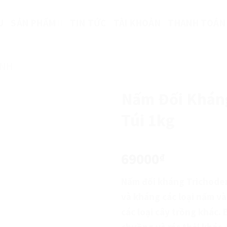
U
SẢN PHẨM
TIN TỨC
TÀI KHOẢN
THANH TOÁN
INH
Nấm Đối Kháng
Túi 1kg
69000
₫
Nấm đối kháng Trichoder
và kháng các loại nấm v
các loại cây trồng khác
chuồng và rác thải khác 