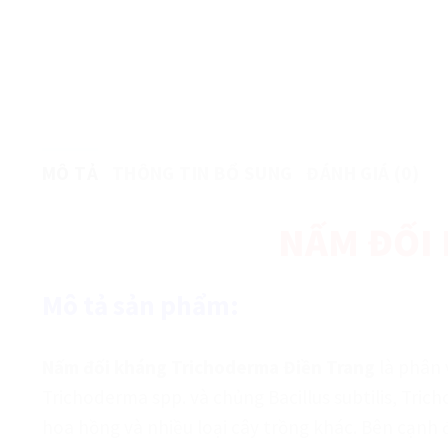
MÔ TẢ
THÔNG TIN BỔ SUNG
ĐÁNH GIÁ (0)
NẤM ĐỐI
Mô tả sản phẩm:
Nấm đối kháng Trichoderma Điền Trang
là phân 
Trichoderma spp. và chủng Bacillus subtilis, Tric
hoa hồng và nhiều loại cây trồng khác. Bên cạnh