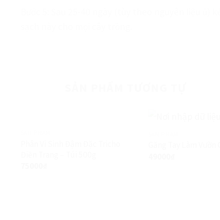
Bước 5: Sau 25-40 ngày (tùy theo nguyên liệu ủ) k
sạch này cho mọi cây trồng.
SẢN PHẨM TƯƠNG TỰ
SẢN PHẨM
SẢN PHẨM
Phân Vi Sinh Đậm Đặc Tricho
Găng Tay Làm Vườn 
Điền Trang – Túi 500g
49000
₫
75000
₫