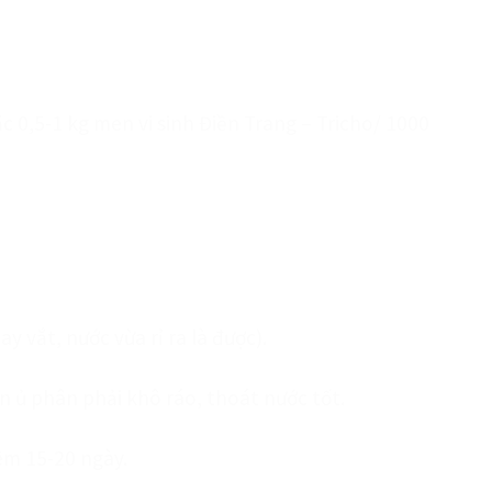
ặc 0,5-1 kg men vi sinh Điền Trang – Tricho/ 1000
 vắt, nước vừa rỉ ra là được).
n ủ phân phải khô ráo, thoát nước tốt.
hêm 15-20 ngày.