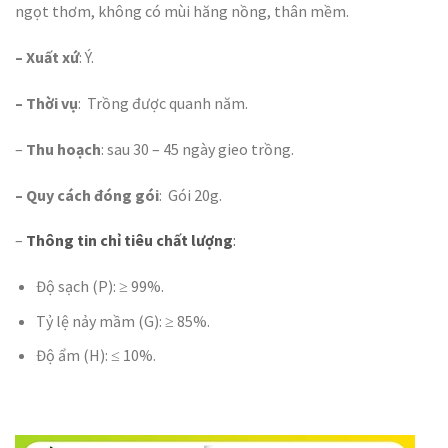
ngọt thơm, không có mùi hăng nồng, thân mềm.
– Xuất xứ
: Ý.
– Thời vụ
: Trồng được quanh năm.
–
Thu hoạch
: sau 30 – 45 ngày gieo trồng.
– Quy cách đóng gói
: Gói 20g.
–
Thông tin chỉ tiêu chất lượng
:
Độ sạch (P): ≥ 99%.
Tỷ lệ nảy mầm (G): ≥ 85%.
Độ ẩm (H): ≤ 10%.