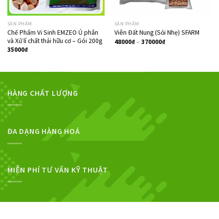
SẢN PHẨM
SẢN PHẨM
Chế Phẩm Vi Sinh EMZEO Ủ phân
Viên Đất Nung (Sỏi Nhẹ) SFARM
và Xử lí chất thải hữu cơ – Gói 200g
48000
₫
–
370000
₫
35000
₫
HÀNG CHẤT LƯỢNG
ĐA DẠNG HÀNG HOÁ
MIỄN PHÍ TƯ VẤN KỸ THUẬT