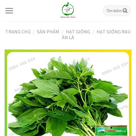
Skip
Tìm
to
kiếm:
content
TRANG CHỦ
/
SẢN PHẨM
/
HẠT GIỐNG
/
HẠT GIỐNG RAU
ĂN LÁ
Giảm giá!