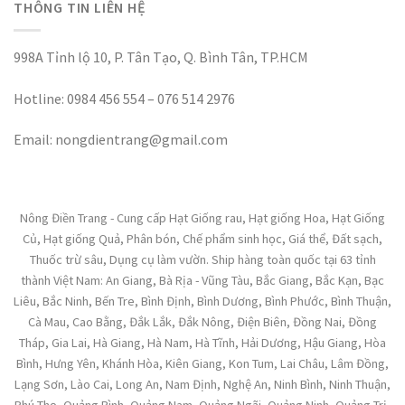
THÔNG TIN LIÊN HỆ
998A Tỉnh lộ 10, P. Tân Tạo, Q. Bình Tân, TP.HCM
Hotline: 0984 456 554 – 076 514 2976
Email: nongdientrang@gmail.com
Nông Điền Trang - Cung cấp Hạt Giống rau, Hạt giống Hoa, Hạt Giống
Củ, Hạt giống Quả, Phân bón, Chế phẩm sinh học, Giá thể, Đất sạch,
Thuốc trừ sâu, Dụng cụ làm vườn. Ship hàng toàn quốc tại 63 tỉnh
thành Việt Nam: An Giang, Bà Rịa - Vũng Tàu, Bắc Giang, Bắc Kạn, Bạc
Liêu, Bắc Ninh, Bến Tre, Bình Định, Bình Dương, Bình Phước, Bình Thuận,
Cà Mau, Cao Bằng, Đắk Lắk, Đắk Nông, Điện Biên, Đồng Nai, Đồng
Tháp, Gia Lai, Hà Giang, Hà Nam, Hà Tĩnh, Hải Dương, Hậu Giang, Hòa
Bình, Hưng Yên, Khánh Hòa, Kiên Giang, Kon Tum, Lai Châu, Lâm Đồng,
Lạng Sơn, Lào Cai, Long An, Nam Định, Nghệ An, Ninh Bình, Ninh Thuận,
Phú Thọ, Quảng Bình, Quảng Nam, Quảng Ngãi, Quảng Ninh, Quảng Trị,