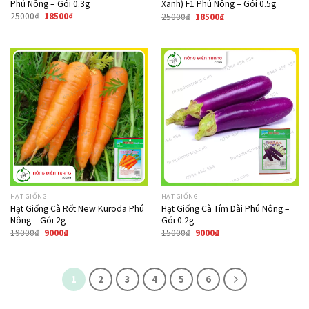
Phú Nông – Gói 0.3g
Xanh) F1 Phú Nông – Gói 0.5g
25000
₫
18500
₫
25000
₫
18500
₫
Giảm giá!
Giảm giá!
HẠT GIỐNG
HẠT GIỐNG
Hạt Giống Cà Rốt New Kuroda Phú
Hạt Giống Cà Tím Dài Phú Nông –
Nông – Gói 2g
Gói 0.2g
19000
₫
9000
₫
15000
₫
9000
₫
1
2
3
4
5
6