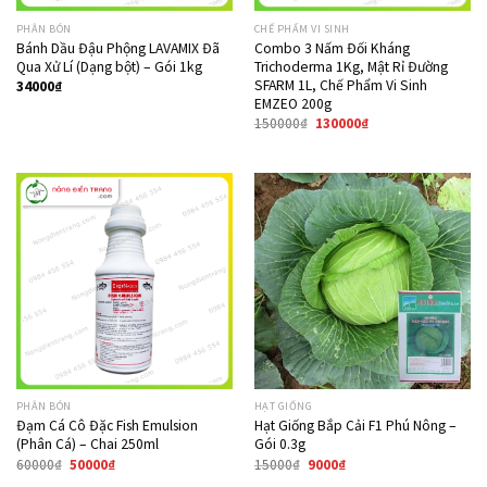
PHÂN BÓN
CHẾ PHẨM VI SINH
Bánh Dầu Đậu Phộng LAVAMIX Đã
Combo 3 Nấm Đối Kháng
Qua Xử Lí (Dạng bột) – Gói 1kg
Trichoderma 1Kg, Mật Rỉ Đường
SFARM 1L, Chế Phẩm Vi Sinh
34000
₫
EMZEO 200g
150000
₫
130000
₫
Giảm giá!
Giảm giá!
PHÂN BÓN
HẠT GIỐNG
Đạm Cá Cô Đặc Fish Emulsion
Hạt Giống Bắp Cải F1 Phú Nông –
(Phân Cá) – Chai 250ml
Gói 0.3g
60000
₫
50000
₫
15000
₫
9000
₫