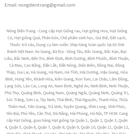
Email: nongdientrang@gmail.com
Nông Điền Trang - Cung cấp Hạt Giống rau, Hạt giống Hoa, Hạt Giống
Củ, Hạt giống Quả, Phân bón, Chế phẩm sinh học, Giá thể, Đất sạch,
Thuốc trừ sâu, Dụng cụ làm vườn. Ship hàng toàn quốc tại 63 tỉnh
thành Việt Nam: An Giang, Bà Rịa - Vũng Tàu, Bắc Giang, Bắc Kạn, Bạc
Liêu, Bắc Ninh, Bến Tre, Bình Định, Bình Dương, Bình Phước, Bình Thuận,
Cà Mau, Cao Bằng, Đắk Lắk, Đắk Nông, Điện Biên, Đồng Nai, Đồng
Tháp, Gia Lai, Hà Giang, Hà Nam, Hà Tĩnh, Hải Dương, Hậu Giang, Hòa
Bình, Hưng Yên, Khánh Hòa, Kiên Giang, Kon Tum, Lai Châu, Lâm Đồng,
Lạng Sơn, Lào Cai, Long An, Nam Định, Nghệ An, Ninh Bình, Ninh Thuận,
Phú Thọ, Quảng Bình, Quảng Nam, Quảng Ngãi, Quảng Ninh, Quảng Trị,
Sóc Trăng, Sơn La, Tây Ninh, Thái Bình, Thái Nguyên, Thanh Hóa, Thừa
Thiên Huế, Tiền Giang, Trà Vinh, Tuyên Quang, Vĩnh Long, Vĩnh Phúc,
Yên Bái, Phú Yên, Cần Thơ, Đà Nẵng, Hải Phòng, Hà Nội, TP HCM. Cung
cấp Hạt Giống, giao hàng Hạt giống tại Quận 1, Quận 2, Quận 3, Quận
4, Quận 5, Quận 6, Quận 7, Quận 8, Quận 9, Quận 10, Quận 11, Quận 12,
Bình Tân, Bình Thạnh, Gò Vấp, Phú Nhuận, Tân Bình, Tân Phú, Thủ Đức,