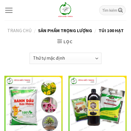
Skip
Tìm
to
kiếm:
content
TRANG CHỦ
/
SẢN PHẨM TRỌNG LƯỢNG
/
TÚI 100 HẠT
LỌC
Giảm giá!