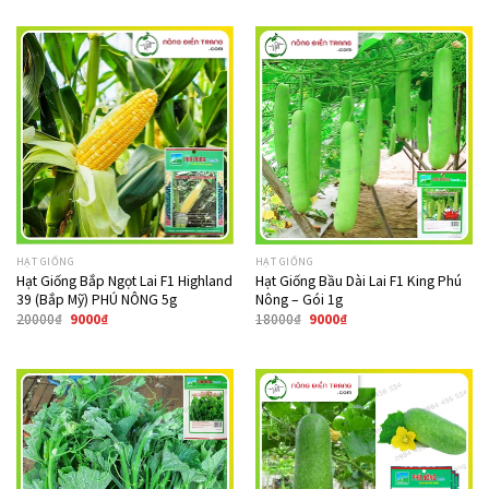
Giảm giá!
Giảm giá!
HẠT GIỐNG
HẠT GIỐNG
Hạt Giống Bắp Ngọt Lai F1 Highland
Hạt Giống Bầu Dài Lai F1 King Phú
39 (Bắp Mỹ) PHÚ NÔNG 5g
Nông – Gói 1g
20000
₫
9000
₫
18000
₫
9000
₫
Giảm giá!
Giảm giá!