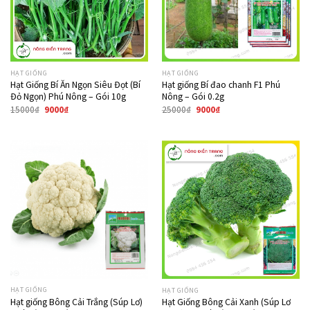
HẠT GIỐNG
HẠT GIỐNG
Hạt Giống Bí Ăn Ngọn Siêu Đọt (Bí
Hạt giống Bí đao chanh F1 Phú
Đỏ Ngọn) Phú Nông – Gói 10g
Nông – Gói 0.2g
15000
₫
9000
₫
25000
₫
9000
₫
Giảm giá!
Giảm giá!
HẠT GIỐNG
HẠT GIỐNG
Hạt giống Bông Cải Trắng (Súp Lơ)
Hạt Giống Bông Cải Xanh (Súp Lơ