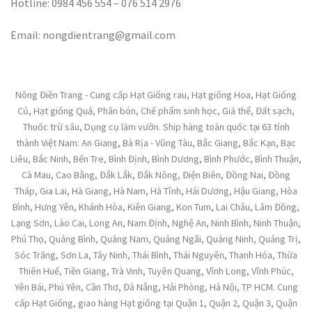
Hotline: 0984 456 554 – 076 514 2976
Email: nongdientrang@gmail.com
Nông Điền Trang - Cung cấp Hạt Giống rau, Hạt giống Hoa, Hạt Giống
Củ, Hạt giống Quả, Phân bón, Chế phẩm sinh học, Giá thể, Đất sạch,
Thuốc trừ sâu, Dụng cụ làm vườn. Ship hàng toàn quốc tại 63 tỉnh
thành Việt Nam: An Giang, Bà Rịa - Vũng Tàu, Bắc Giang, Bắc Kạn, Bạc
Liêu, Bắc Ninh, Bến Tre, Bình Định, Bình Dương, Bình Phước, Bình Thuận,
Cà Mau, Cao Bằng, Đắk Lắk, Đắk Nông, Điện Biên, Đồng Nai, Đồng
Tháp, Gia Lai, Hà Giang, Hà Nam, Hà Tĩnh, Hải Dương, Hậu Giang, Hòa
Bình, Hưng Yên, Khánh Hòa, Kiên Giang, Kon Tum, Lai Châu, Lâm Đồng,
Lạng Sơn, Lào Cai, Long An, Nam Định, Nghệ An, Ninh Bình, Ninh Thuận,
Phú Thọ, Quảng Bình, Quảng Nam, Quảng Ngãi, Quảng Ninh, Quảng Trị,
Sóc Trăng, Sơn La, Tây Ninh, Thái Bình, Thái Nguyên, Thanh Hóa, Thừa
Thiên Huế, Tiền Giang, Trà Vinh, Tuyên Quang, Vĩnh Long, Vĩnh Phúc,
Yên Bái, Phú Yên, Cần Thơ, Đà Nẵng, Hải Phòng, Hà Nội, TP HCM. Cung
cấp Hạt Giống, giao hàng Hạt giống tại Quận 1, Quận 2, Quận 3, Quận