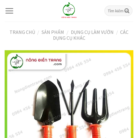
Skip
Tìm
to
kiếm:
content
TRANG CHỦ
/
SẢN PHẨM
/
DỤNG CỤ LÀM VƯỜN
/
CÁC
DỤNG CỤ KHÁC