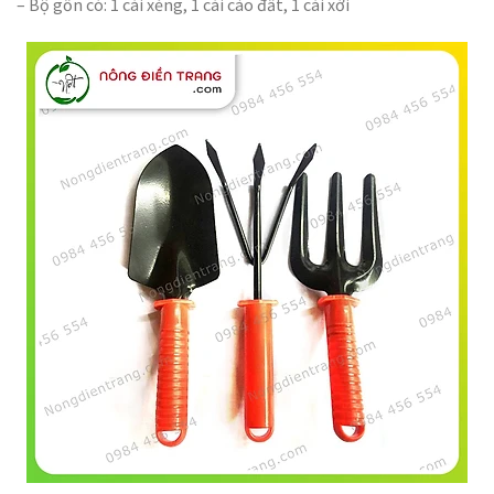
– Bộ gồn có: 1 cái xẻng, 1 cái cào đất, 1 cái xới