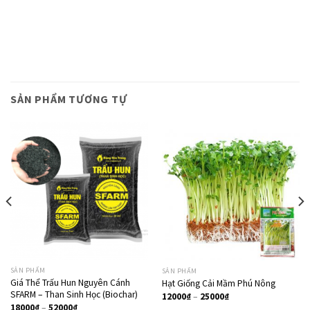
SẢN PHẨM TƯƠNG TỰ
Giảm giá!
SẢN PHẨM
SẢN PHẨM
Giá Thể Trấu Hun Nguyên Cánh
Hạt Giống Cải Mầm Phú Nông
SFARM – Than Sinh Học (Biochar)
12000
₫
–
25000
₫
18000
₫
–
52000
₫