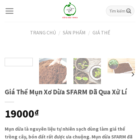
Skip
Tìm
to
kiếm:
content
TRANG CHỦ
/
SẢN PHẨM
/
GIÁ THỂ
Giá Thể Mụn Xơ Dừa SFARM Đã Qua Xử Lí
19000
₫
Mụn dừa là nguyên liệu tự nhiên sạch dùng làm giá thể
trồng cây, bón đất rất được ưa chuộng. Mụn dừa SFARM đã