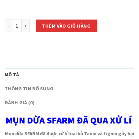
còn 997 hàng
Giá Thể Mụn Xơ Dừa SFARM Đã Qua Xử Lí số lượng
THÊM VÀO GIỎ HÀNG
MÔ TẢ
THÔNG TIN BỔ SUNG
ĐÁNH GIÁ (0)
MỤN DỪA
SFARM
ĐÃ QUA XỬ LÍ
Mụn dừa SFARM đã được xử lí loại bỏ Tanin và Lignin gây hại