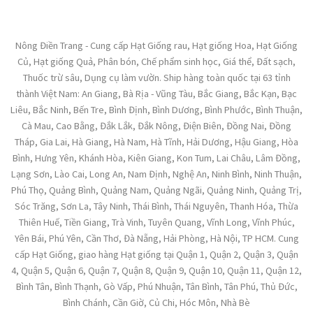
Nông Điền Trang - Cung cấp Hạt Giống rau, Hạt giống Hoa, Hạt Giống
Củ, Hạt giống Quả, Phân bón, Chế phẩm sinh học, Giá thể, Đất sạch,
Thuốc trừ sâu, Dụng cụ làm vườn. Ship hàng toàn quốc tại 63 tỉnh
thành Việt Nam: An Giang, Bà Rịa - Vũng Tàu, Bắc Giang, Bắc Kạn, Bạc
Liêu, Bắc Ninh, Bến Tre, Bình Định, Bình Dương, Bình Phước, Bình Thuận,
Cà Mau, Cao Bằng, Đắk Lắk, Đắk Nông, Điện Biên, Đồng Nai, Đồng
Tháp, Gia Lai, Hà Giang, Hà Nam, Hà Tĩnh, Hải Dương, Hậu Giang, Hòa
Bình, Hưng Yên, Khánh Hòa, Kiên Giang, Kon Tum, Lai Châu, Lâm Đồng,
Lạng Sơn, Lào Cai, Long An, Nam Định, Nghệ An, Ninh Bình, Ninh Thuận,
Phú Thọ, Quảng Bình, Quảng Nam, Quảng Ngãi, Quảng Ninh, Quảng Trị,
Sóc Trăng, Sơn La, Tây Ninh, Thái Bình, Thái Nguyên, Thanh Hóa, Thừa
Thiên Huế, Tiền Giang, Trà Vinh, Tuyên Quang, Vĩnh Long, Vĩnh Phúc,
Yên Bái, Phú Yên, Cần Thơ, Đà Nẵng, Hải Phòng, Hà Nội, TP HCM. Cung
cấp Hạt Giống, giao hàng Hạt giống tại Quận 1, Quận 2, Quận 3, Quận
4, Quận 5, Quận 6, Quận 7, Quận 8, Quận 9, Quận 10, Quận 11, Quận 12,
Bình Tân, Bình Thạnh, Gò Vấp, Phú Nhuận, Tân Bình, Tân Phú, Thủ Đức,
Bình Chánh, Cần Giờ, Củ Chi, Hóc Môn, Nhà Bè