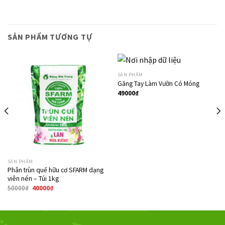
SẢN PHẨM TƯƠNG TỰ
SẢN PHẨM
Găng Tay Làm Vườn Có Móng
49000
₫
Giảm giá!
SẢN PHẨM
Phân trùn quế hữu cơ SFARM dạng
viên nén – Túi 1kg
50000
₫
40000
₫