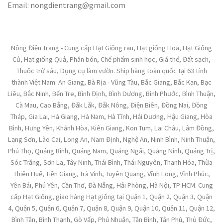
Email: nongdientrang@gmail.com
Nông Điền Trang - Cung cấp Hạt Giống rau, Hạt giống Hoa, Hạt Giống
Củ, Hạt giống Quả, Phân bón, Chế phẩm sinh học, Giá thể, Đất sạch,
Thuốc trừ sâu, Dụng cụ làm vườn. Ship hàng toàn quốc tại 63 tỉnh
thành Việt Nam: An Giang, Bà Rịa - Vũng Tàu, Bắc Giang, Bắc Kạn, Bạc
Liêu, Bắc Ninh, Bến Tre, Bình Định, Bình Dương, Bình Phước, Bình Thuận,
Cà Mau, Cao Bằng, Đắk Lắk, Đắk Nông, Điện Biên, Đồng Nai, Đồng
Tháp, Gia Lai, Hà Giang, Hà Nam, Hà Tĩnh, Hải Dương, Hậu Giang, Hòa
Bình, Hưng Yên, Khánh Hòa, Kiên Giang, Kon Tum, Lai Châu, Lâm Đồng,
Lạng Sơn, Lào Cai, Long An, Nam Định, Nghệ An, Ninh Bình, Ninh Thuận,
Phú Thọ, Quảng Bình, Quảng Nam, Quảng Ngãi, Quảng Ninh, Quảng Trị,
Sóc Trăng, Sơn La, Tây Ninh, Thái Bình, Thái Nguyên, Thanh Hóa, Thừa
Thiên Huế, Tiền Giang, Trà Vinh, Tuyên Quang, Vĩnh Long, Vĩnh Phúc,
Yên Bái, Phú Yên, Cần Thơ, Đà Nẵng, Hải Phòng, Hà Nội, TP HCM. Cung
cấp Hạt Giống, giao hàng Hạt giống tại Quận 1, Quận 2, Quận 3, Quận
4, Quận 5, Quận 6, Quận 7, Quận 8, Quận 9, Quận 10, Quận 11, Quận 12,
Bình Tân, Bình Thạnh, Gò Vấp, Phú Nhuận, Tân Bình, Tân Phú, Thủ Đức,