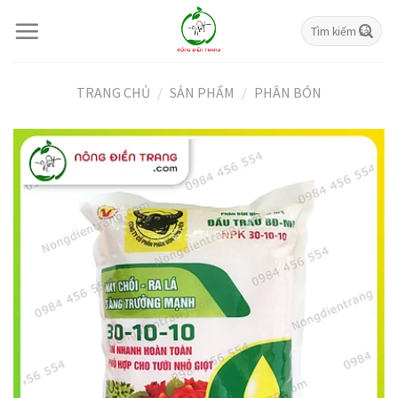
Skip
Tìm
to
kiếm:
content
TRANG CHỦ
/
SẢN PHẨM
/
PHÂN BÓN