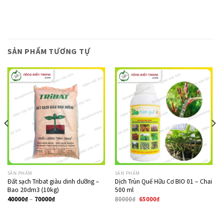
SẢN PHẨM TƯƠNG TỰ
Giảm giá!
SẢN PHẨM
SẢN PHẨM
Đất sạch Tribat giàu dinh dưỡng –
Dịch Trùn Quế Hữu Cơ BIO 01 – Chai
Bao 20dm3 (10kg)
500 ml
40000
₫
–
70000
₫
80000
₫
65000
₫