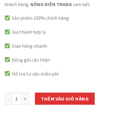
khách hàng.
NÔNG ĐIỀN TRANG
cam kết:
Sản phẩm 100% chính hãng
Giá thành hợp lý
Giao hàng nhanh
Đóng gói cẩn thận
Hỗ trợ tư vấn miễn phí
còn 1000 hàng
PHÂN BÓN HỖN HỢP ĐẦU TRÂU BĐ-MK NPK 30-10-10 - GÓI 1KG số l
THÊM VÀO GIỎ HÀNG