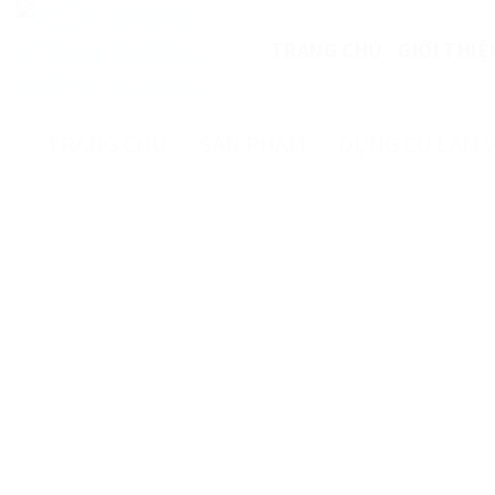
Skip
to
TRANG CHỦ
GIỚI THIỆ
content
TRANG CHỦ
/
SẢN PHẨM
/
DỤNG CỤ LÀM 