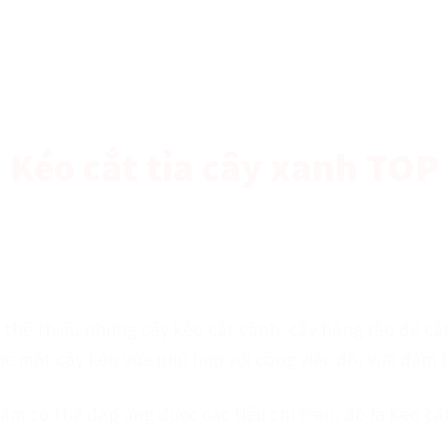
Kéo cắt tỉa cây xanh TOP
thể thiếu những cây kéo cắt cành, cây hàng rào để cắt
 một cây kéo vừa phù hợp với công việc đó, vừa đảm bả
hẩm có thể đáp ứng được các tiêu chí trên, đó là Kéo c