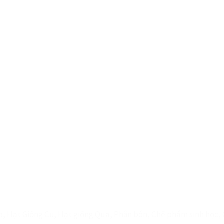
ĐA DẠNG HÀNG HOÁ
, Hạt Giống Củ, Hạt giống Quả, Phân bón, Chế phẩm sinh học, G