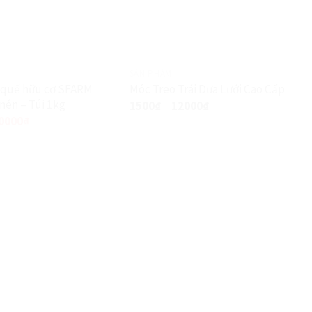
SẢN PHẨM
 quế hữu cơ SFARM
Móc Treo Trái Dưa Lưới Cao Cấp
nén – Túi 1kg
1500
₫
–
12000
₫
0000
₫