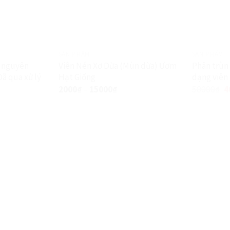
SẢN PHẨM
SẢN PHẨM
ơ nguyên
Viên Nén Xơ Dừa (Mùn dừa) Ươm
Phân trùn
ã qua xử lý
Hạt Giống
dạng viên 
Giảm giá!
2000
₫
–
15000
₫
50000
₫
4