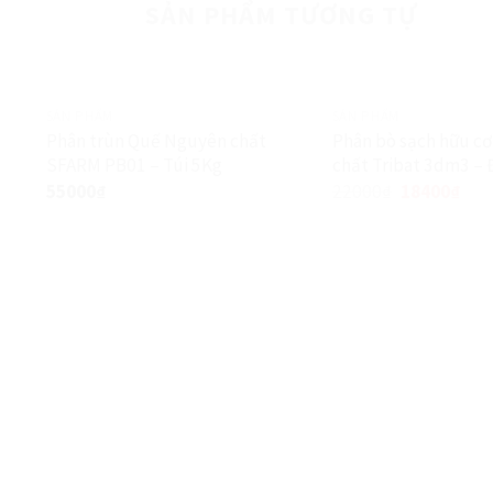
SẢN PHẨM TƯƠNG TỰ
SẢN PHẨM
SẢN PHẨM
Phân trùn Quế Nguyên chất
Phân bò sạch hữu c
SFARM PB01 – Túi 5Kg
chất Tribat 3dm3 – Đ
Giảm giá!
55000
₫
22000
₫
18400
₫