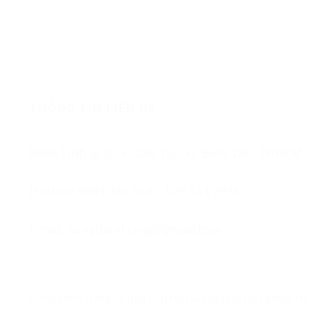
HÀNG CHẤT LƯỢNG
THÔNG TIN LIÊN HỆ
998A Tỉnh lộ 10, P. Tân Tạo, Q. Bình Tân, TP.HCM
Hotline: 0984 456 554 – 076 514 2976
Email: nongdientrang@gmail.com
Nông Điền Trang - Cung cấp Hạt Giống rau, Hạt giống Hoa