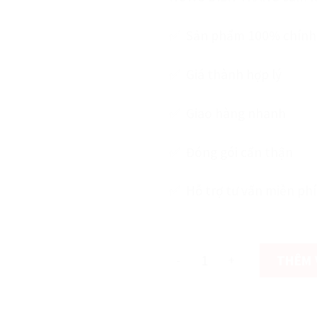
✅ Sản phẩm 100% chính
✅ Giá thành hợp lý
✅ Giao hàng nhanh
✅
Đóng gói cẩn thận
✅ Hỗ trợ tư vấn miễn phí
còn 1000 hàng
Kéo cắt tỉa, cắt cỏ cán dài
THÊM 