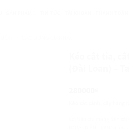
U
SẢN PHẨM
TIN TỨC
TÀI KHOẢN
THANH TOÁN
VƯỜN
/
CÁC DỤNG CỤ KHÁC
Kéo cắt tỉa, cắ
(Đài Loan) – T
280000
₫
Kéo cắt cành, cây hàng r
Với tiêu chí mang đến sả
NÔNG ĐIỀN TRANG cam k