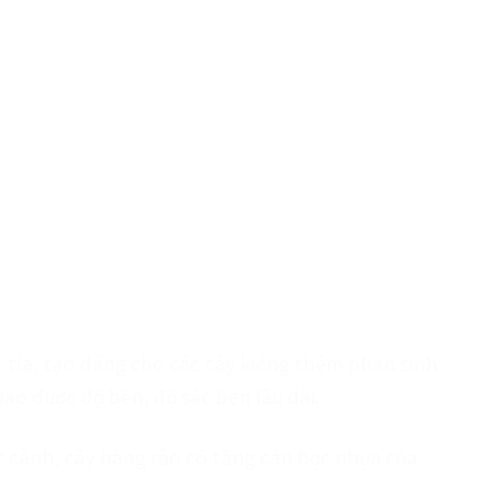
 tỉa, tạo dáng cho các cây kiểng thêm phần sinh
o được độ bền, độ sắc bén lâu dài.
ắt cành, cây hàng rào có tăng cán bọc nhựa của