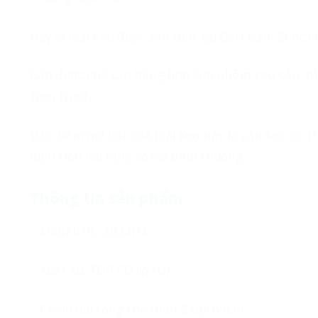
Đây là loại kéo được sản xuất tại Đài Loan, được 
Cán được chế tạo bằng hợp kim nhôm cao cấp, nhẹ
trơn trượt.
Đặc điểm nổi bật của loại kéo này là cán kéo có t
diện tích hơi rộng so với bình thường.
Thông tin sản phẩm
– Model: HC-2032H2
– Xuất xứ: TOP (TAIWAN)
– Chiều dài tổng thể (ban đầu): 65cm