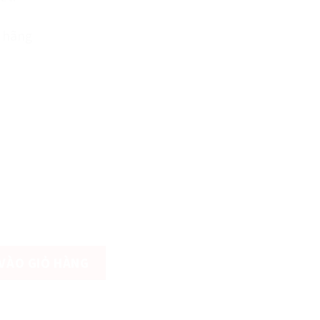
 hãng
 có tăng - TOP (Đài Loan) - Tay bọc nhung số lượng
VÀO GIỎ HÀNG