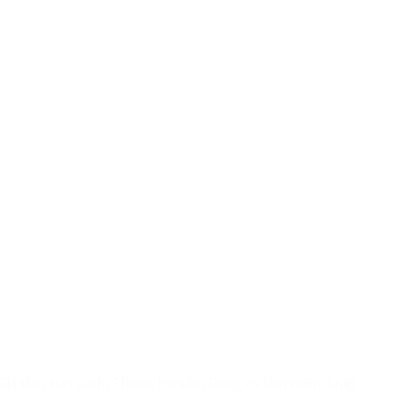
MIỄN PHÍ TƯ VẤN KỸ THUẬT
iá thể, Đất sạch, Thuốc trừ sâu, Dụng cụ làm vườn. Ship