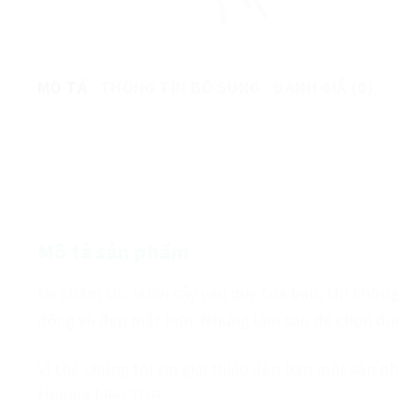
MÔ TẢ
THÔNG TIN BỔ SUNG
ĐÁNH GIÁ (0)
Mô tả sản phẩm
Để chăm sóc vườn cây yêu quý của bạn, thì không 
động và đẹp mắt hơn. Nhưng làm sao để chọn được
Vì thế chúng tôi xin giới thiệu đến bạn một sản p
thương hiệu TOP.