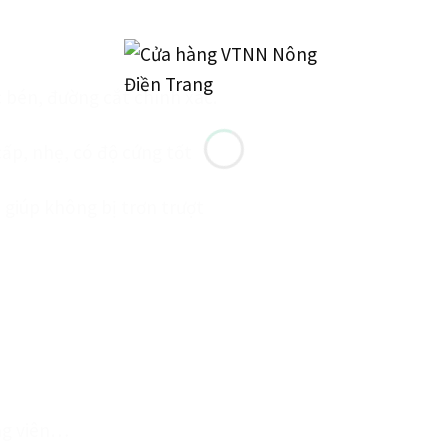
c bén, đường cắt chính xác.
ấp, nhẹ, có độ cứng tốt
 giúp không bị trơn trượt
ông viên…