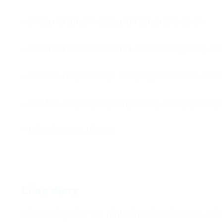
– Chiều dài tổng thể (sau khi tăng cán): 85cm
– Chiều dài lưỡi kéo: 20cm. Lưỡi kéo bằng thép sắ
– Cán kéo được chế tạo bằng hợp kim nhôm cao c
– Cán kéo được bọc lớp nhựa cứng, có lớp gai nhẹ,
– Màu sắc: xanh lá đậm
Công dụng
Cắt cỏ hàng rào, tạo hình cây kiểng sân vườn, c