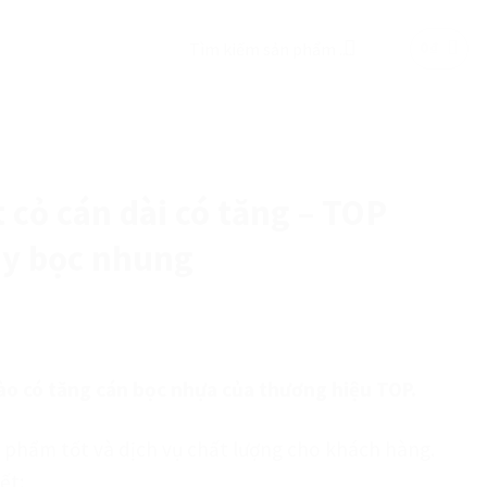
Tìm
0
₫
kiếm:
t cỏ cán dài có tăng – TOP
ay bọc nhung
ào có tăng cán bọc nhựa của thương hiệu TOP.
n phẩm tốt và dịch vụ chất lượng cho khách hàng.
ết: