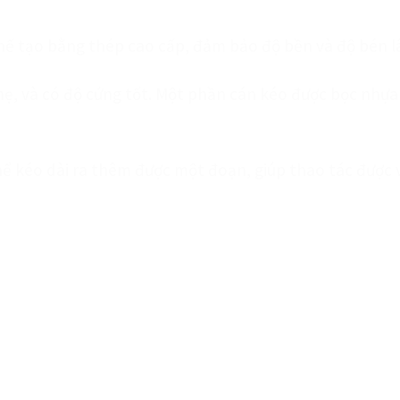
chế tạo bằng thép cao cấp, đảm bảo độ bền và độ bén lâ
, và có độ cứng tốt. Một phần cán kéo được bọc nhựa 
hể kéo dài ra thêm được một đoạn, giúp thao tác được v