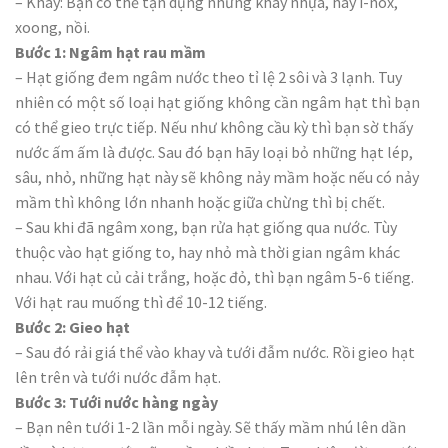
– Khay: Bạn có thể tận dụng những khay nhựa, hay i-nox,
xoong, nồi.
Bước 1: Ngâm hạt rau mầm
– Hạt giống đem ngâm nước theo tỉ lệ 2 sôi và 3 lạnh. Tuy
nhiên có một số loại hạt giống không cần ngâm hạt thì bạn
có thể gieo trực tiếp. Nếu như không cầu kỳ thì bạn sờ thấy
nước ấm ấm là được. Sau đó bạn hãy loại bỏ những hạt lép,
sâu, nhỏ, những hạt này sẽ không nảy mầm hoặc nếu có nảy
mầm thì không lớn nhanh hoặc giữa chừng thì bị chết.
– Sau khi đã ngâm xong, bạn rửa hạt giống qua nước. Tùy
thuộc vào hạt giống to, hay nhỏ mà thời gian ngâm khác
nhau. Với hạt củ cải trắng, hoặc đỏ, thì bạn ngâm 5-6 tiếng.
Với hạt rau muống thì để 10-12 tiếng.
Bước 2: Gieo hạt
– Sau đó rải giá thể vào khay và tưới đẫm nước. Rồi gieo hạt
lên trên và tưới nước đẫm hạt.
Bước 3: Tưới nước hàng ngày
– Bạn nên tưới 1-2 lần mỗi ngày. Sẽ thấy mầm nhú lên dần