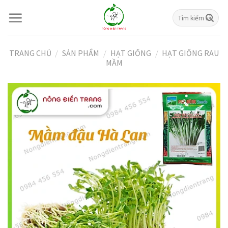
Skip
Tìm
to
kiếm:
content
TRANG CHỦ
/
SẢN PHẨM
/
HẠT GIỐNG
/
HẠT GIỐNG RAU
MẦM