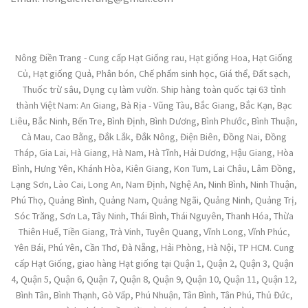
Nông Điền Trang - Cung cấp Hạt Giống rau, Hạt giống Hoa, Hạt Giống
Củ, Hạt giống Quả, Phân bón, Chế phẩm sinh học, Giá thể, Đất sạch,
Thuốc trừ sâu, Dụng cụ làm vườn. Ship hàng toàn quốc tại 63 tỉnh
thành Việt Nam: An Giang, Bà Rịa - Vũng Tàu, Bắc Giang, Bắc Kạn, Bạc
Liêu, Bắc Ninh, Bến Tre, Bình Định, Bình Dương, Bình Phước, Bình Thuận,
Cà Mau, Cao Bằng, Đắk Lắk, Đắk Nông, Điện Biên, Đồng Nai, Đồng
Tháp, Gia Lai, Hà Giang, Hà Nam, Hà Tĩnh, Hải Dương, Hậu Giang, Hòa
Bình, Hưng Yên, Khánh Hòa, Kiên Giang, Kon Tum, Lai Châu, Lâm Đồng,
Lạng Sơn, Lào Cai, Long An, Nam Định, Nghệ An, Ninh Bình, Ninh Thuận,
Phú Thọ, Quảng Bình, Quảng Nam, Quảng Ngãi, Quảng Ninh, Quảng Trị,
Sóc Trăng, Sơn La, Tây Ninh, Thái Bình, Thái Nguyên, Thanh Hóa, Thừa
Thiên Huế, Tiền Giang, Trà Vinh, Tuyên Quang, Vĩnh Long, Vĩnh Phúc,
Yên Bái, Phú Yên, Cần Thơ, Đà Nẵng, Hải Phòng, Hà Nội, TP HCM. Cung
cấp Hạt Giống, giao hàng Hạt giống tại Quận 1, Quận 2, Quận 3, Quận
4, Quận 5, Quận 6, Quận 7, Quận 8, Quận 9, Quận 10, Quận 11, Quận 12,
Bình Tân, Bình Thạnh, Gò Vấp, Phú Nhuận, Tân Bình, Tân Phú, Thủ Đức,