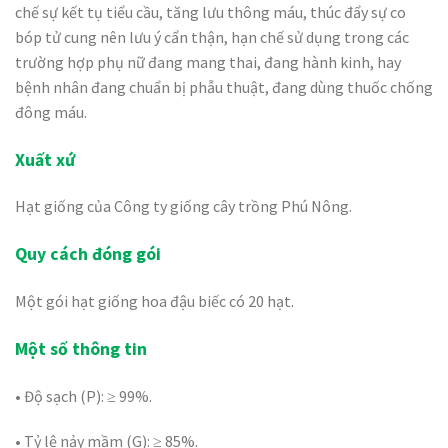
chế sự kết tụ tiểu cầu, tăng lưu thông máu, thúc đẩy sự co
bóp tử cung nên lưu ý cẩn thận, hạn chế sử dụng trong các
trường hợp phụ nữ đang mang thai, đang hành kinh, hay
bệnh nhân đang chuẩn bị phẫu thuật, đang dùng thuốc chống
đông máu.
Xuất xứ
Hạt giống của Công ty giống cây trồng Phú Nông.
Quy cách đóng gói
Một gói hạt giống hoa đậu biếc có 20 hạt.
Một số thông tin
• Độ sạch (P): ≥ 99%.
• Tỷ lệ nảy mầm (G): ≥ 85%.