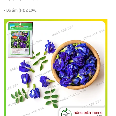
• Độ ẩm (H): ≤ 10%.