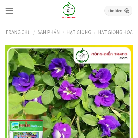
Skip
Tìm
to
kiếm:
content
TRANG CHỦ
/
SẢN PHẨM
/
HẠT GIỐNG
/
HAT GIỐNG HOA
Giảm giá!