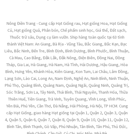
Nông Điền Trang - Cung cấp Hạt Giống rau, Hạt giống Hoa, Hạt Giống
Củ, Hạt giống Quả, Phân bón, Chế phẩm sinh học, Giá thể, Đất sạch,
Thuốc trừ sâu, Dụng cụ làm vườn. Ship hàng toàn quốc tại 63 tỉnh
thành Việt Nam: An Giang, Bà Rịa - Vũng Tàu, Bắc Giang, Bắc Kạn, Bạc
Liêu, Bắc Ninh, Bến Tre, Bình Định, Bình Dương, Bình Phước, Bình Thuận,
Cà Mau, Cao Bằng, Đắk Lắk, Đắk Nông, Điện Biên, Đồng Nai, Đồng
Tháp, Gia Lai, Hà Giang, Hà Nam, Hà Tĩnh, Hải Dương, Hậu Giang, Hòa
Bình, Hưng Yên, Khánh Hòa, Kiên Giang, Kon Tum, Lai Châu, Lâm Đồng,
Lạng Sơn, Lào Cai, Long An, Nam Định, Nghệ An, Ninh Bình, Ninh Thuận,
Phú Thọ, Quảng Bình, Quảng Nam, Quảng Ngãi, Quảng Ninh, Quảng Trị,
Sóc Trăng, Sơn La, Tây Ninh, Thái Bình, Thái Nguyên, Thanh Hóa, Thừa
Thiên Huế, Tiền Giang, Trà Vinh, Tuyên Quang, Vĩnh Long, Vĩnh Phúc,
Yên Bái, Phú Yên, Cần Thơ, Đà Nẵng, Hải Phòng, Hà Nội, TP HCM. Cung
cấp Hạt Giống, giao hàng Hạt giống tại Quận 1, Quận 2, Quận 3, Quận
4, Quận 5, Quận 6, Quận 7, Quận 8, Quận 9, Quận 10, Quận 11, Quận 12,
Bình Tân, Bình Thạnh, Gò Vấp, Phú Nhuận, Tân Bình, Tân Phú, Thủ Đức,
Bình Chánh, Cần Giờ, Củ Chi, Hóc Môn, Nhà Bè