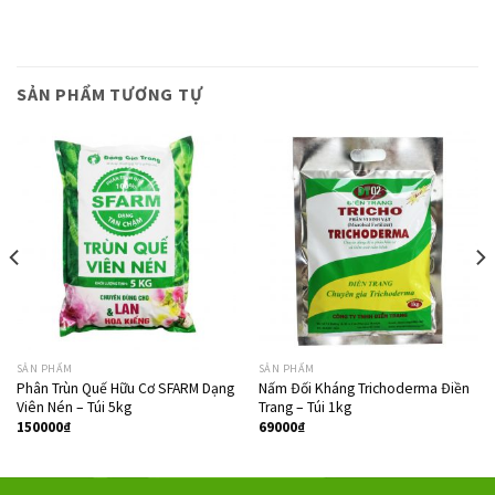
SẢN PHẨM TƯƠNG TỰ
SẢN PHẨM
SẢN PHẨM
Phân Trùn Quế Hữu Cơ SFARM Dạng
Nấm Đối Kháng Trichoderma Điền
Viên Nén – Túi 5kg
Trang – Túi 1kg
150000
₫
69000
₫