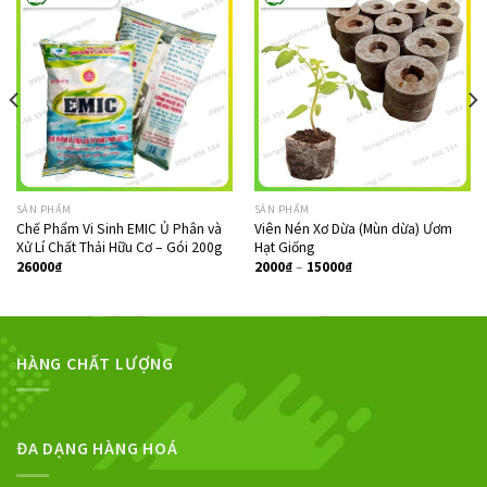
SẢN PHẨM
SẢN PHẨM
Chế Phẩm Vi Sinh EMIC Ủ Phân và
Viên Nén Xơ Dừa (Mùn dừa) Ươm
Xử Lí Chất Thải Hữu Cơ – Gói 200g
Hạt Giống
26000
₫
2000
₫
–
15000
₫
HÀNG CHẤT LƯỢNG
ĐA DẠNG HÀNG HOÁ