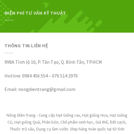
MIỄN PHÍ TƯ VẤN KỸ THUẬT
THÔNG TIN LIÊN HỆ
998A Tỉnh lộ 10, P. Tân Tạo, Q. Bình Tân, TP.HCM
Hotline: 0984 456 554 – 076 514 2976
Email: nongdientrang@gmail.com
Nông Điền Trang - Cung cấp Hạt Giống rau, Hạt giống Hoa, Hạt Giống
Củ, Hạt giống Quả, Phân bón, Chế phẩm sinh học, Giá thể, Đất sạch,
Thuốc trừ sâu, Dụng cụ làm vườn. Ship hàng toàn quốc tại 63 tỉnh