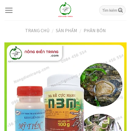
Skip
Tìm
to
kiếm:
content
TRANG CHỦ
/
SẢN PHẨM
/
PHÂN BÓN