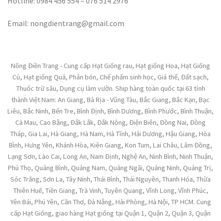
Hotline: 0984 456 554 – 076 514 2976
Email: nongdientrang@gmail.com
Nông Điền Trang - Cung cấp Hạt Giống rau, Hạt giống Hoa, Hạt Giống
Củ, Hạt giống Quả, Phân bón, Chế phẩm sinh học, Giá thể, Đất sạch,
Thuốc trừ sâu, Dụng cụ làm vườn. Ship hàng toàn quốc tại 63 tỉnh
thành Việt Nam: An Giang, Bà Rịa - Vũng Tàu, Bắc Giang, Bắc Kạn, Bạc
Liêu, Bắc Ninh, Bến Tre, Bình Định, Bình Dương, Bình Phước, Bình Thuận,
Cà Mau, Cao Bằng, Đắk Lắk, Đắk Nông, Điện Biên, Đồng Nai, Đồng
Tháp, Gia Lai, Hà Giang, Hà Nam, Hà Tĩnh, Hải Dương, Hậu Giang, Hòa
Bình, Hưng Yên, Khánh Hòa, Kiên Giang, Kon Tum, Lai Châu, Lâm Đồng,
Lạng Sơn, Lào Cai, Long An, Nam Định, Nghệ An, Ninh Bình, Ninh Thuận,
Phú Thọ, Quảng Bình, Quảng Nam, Quảng Ngãi, Quảng Ninh, Quảng Trị,
Sóc Trăng, Sơn La, Tây Ninh, Thái Bình, Thái Nguyên, Thanh Hóa, Thừa
Thiên Huế, Tiền Giang, Trà Vinh, Tuyên Quang, Vĩnh Long, Vĩnh Phúc,
Yên Bái, Phú Yên, Cần Thơ, Đà Nẵng, Hải Phòng, Hà Nội, TP HCM. Cung
cấp Hạt Giống, giao hàng Hạt giống tại Quận 1, Quận 2, Quận 3, Quận