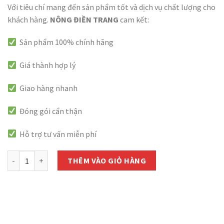
Với tiêu chí mang đến sản phẩm tốt và dịch vụ chất lượng cho
khách hàng.
NÔNG ĐIỀN TRANG
cam kết:
Sản phẩm 100% chính hãng
Giá thành hợp lý
Giao hàng nhanh
Đóng gói cẩn thận
Hỗ trợ tư vấn miễn phí
Bộ đôi Keo Liền Da Cây (Liền Sẹo) Mỹ Tiến 100gr Và Kích Ra Rễ Cự
THÊM VÀO GIỎ HÀNG