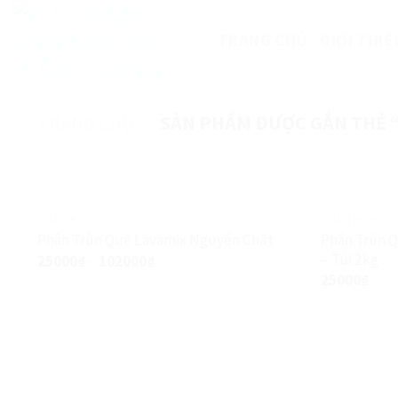
Skip
to
TRANG CHỦ
GIỚI THIỆ
content
TRANG CHỦ
/
SẢN PHẨM ĐƯỢC GẮN THẺ 
PHÂN BÓN
PHÂN BÓN
Phân Trùn 
Phân Trùn Quế Lavamix Nguyên Chất
– Túi 2kg
25000
₫
–
102000
₫
25000
₫