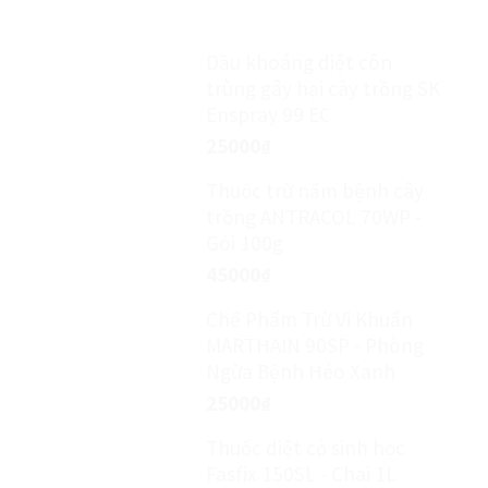
Dầu khoáng diệt côn
trùng gây hại cây trồng SK
Enspray 99 EC
25000
₫
Thuốc trừ nấm bệnh cây
trồng ANTRACOL 70WP -
Gói 100g
45000
₫
Chế Phẩm Trừ Vi Khuẩn
MARTHAIN 90SP - Phòng
Ngừa Bệnh Héo Xanh
25000
₫
Thuốc diệt cỏ sinh học
Fasfix 150SL - Chai 1L