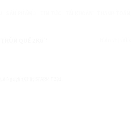
U
SẢN PHẨM
TIN TỨC
TÀI KHOẢN
THANH TOÁN
Hiển thị tất 
“TRÙN QUẾ 2KG”
Quế Nguyên Chất SFARM PB01