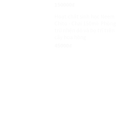
150000
₫
Hoạt chất sinh học Neem
Chito - Chai 150ml- Phòng
trừ nhện đỏ và bọ trĩ trên
cây hoa hồng
45000
₫
MIỄN PHÍ TƯ VẤN KỸ THUẬT