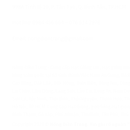
998A Tỉnh lộ 10, P. Tân Tạo, Q. Bình Tân, TP.HCM
Hotline: 0984 456 554 – 076 514 2976
Email: nongdientrang@gmail.com
Nông Điền Trang - Cung cấp Hạt Giống rau, Hạt giống Hoa
hàng toàn quốc tại 63 tỉnh thành Việt Nam: An Giang, Bà 
Cao Bằng, Đắk Lắk, Đắk Nông, Điện Biên, Đồng Nai, Đồng
Lai Châu, Lâm Đồng, Lạng Sơn, Lào Cai, Long An, Nam Đ
Sơn La, Tây Ninh, Thái Bình, Thái Nguyên, Thanh Hóa, Th
Hà Nội, TP HCM. Cung cấp Hạt Giống, giao hàng Hạt giốn
Bình Thạnh, Gò Vấp, Phú Nhuận, Tân Bình, Tân Phú, Thủ 
Copyright 2026 ©
Nông Điền Trang. Xin ghi rõ nguồn 