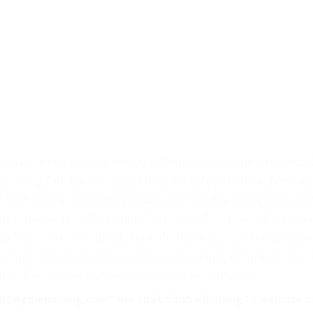
, Hạt Giống Củ, Hạt giống Quả, Phân bón, Chế phẩm sinh học, G
Rịa - Vũng Tàu, Bắc Giang, Bắc Kạn, Bạc Liêu, Bắc Ninh, Bến Tr
 Tháp, Gia Lai, Hà Giang, Hà Nam, Hà Tĩnh, Hải Dương, Hậu Gia
ịnh, Nghệ An, Ninh Bình, Ninh Thuận, Phú Thọ, Quảng Bình, Qu
ừa Thiên Huế, Tiền Giang, Trà Vinh, Tuyên Quang, Vĩnh Long, Vĩ
g tại Quận 1, Quận 2, Quận 3, Quận 4, Quận 5, Quận 6, Quận 7,
Đức, Bình Chánh, Cần Giờ, Củ Chi, Hóc Môn, Nhà Bè
"nongdientrang.com" khi phát hành nội dung từ website n