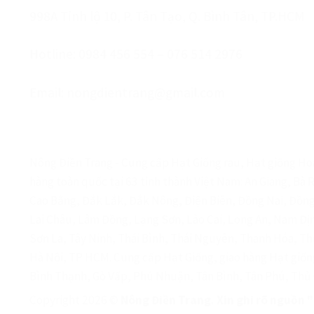
998A Tỉnh lộ 10, P. Tân Tạo, Q. Bình Tân, TP.HCM
Hotline: 0984 456 554 – 076 514 2976
Email: nongdientrang@gmail.com
Nông Điền Trang - Cung cấp Hạt Giống rau, Hạt giống Hoa
hàng toàn quốc tại 63 tỉnh thành Việt Nam: An Giang, Bà 
Cao Bằng, Đắk Lắk, Đắk Nông, Điện Biên, Đồng Nai, Đồng
Lai Châu, Lâm Đồng, Lạng Sơn, Lào Cai, Long An, Nam Đ
Sơn La, Tây Ninh, Thái Bình, Thái Nguyên, Thanh Hóa, Th
Hà Nội, TP HCM. Cung cấp Hạt Giống, giao hàng Hạt giốn
Bình Thạnh, Gò Vấp, Phú Nhuận, Tân Bình, Tân Phú, Thủ 
Copyright 2026 ©
Nông Điền Trang. Xin ghi rõ nguồn 