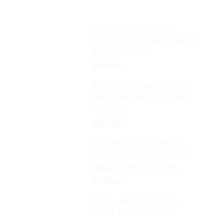
Dầu khoáng diệt côn
trùng gây hại cây trồng SK
Enspray 99 EC
25000
₫
Thuốc trừ nấm bệnh cây
trồng ANTRACOL 70WP -
Gói 100g
45000
₫
Chế Phẩm Trừ Vi Khuẩn
MARTHAIN 90SP - Phòng
Ngừa Bệnh Héo Xanh
25000
₫
Thuốc diệt cỏ sinh học
Fasfix 150SL - Chai 1L