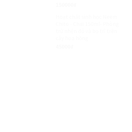
150000
₫
Hoạt chất sinh học Neem
Chito - Chai 150ml- Phòng
trừ nhện đỏ và bọ trĩ trên
cây hoa hồng
45000
₫
MIỄN PHÍ TƯ VẤN KỸ THUẬT