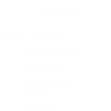
Tìm
0
₫
kiếm:
uả duy nhất
DANH MỤC SẢN PHẨM
Chưa phân loại
Nhà cửa & Đời sống
Sản phẩm
SẢN PHẨM