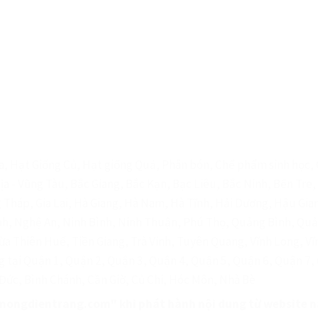
, Hạt Giống Củ, Hạt giống Quả, Phân bón, Chế phẩm sinh học, G
Rịa - Vũng Tàu, Bắc Giang, Bắc Kạn, Bạc Liêu, Bắc Ninh, Bến Tr
 Tháp, Gia Lai, Hà Giang, Hà Nam, Hà Tĩnh, Hải Dương, Hậu Gia
ịnh, Nghệ An, Ninh Bình, Ninh Thuận, Phú Thọ, Quảng Bình, Qu
ừa Thiên Huế, Tiền Giang, Trà Vinh, Tuyên Quang, Vĩnh Long, Vĩ
g tại Quận 1, Quận 2, Quận 3, Quận 4, Quận 5, Quận 6, Quận 7,
Đức, Bình Chánh, Cần Giờ, Củ Chi, Hóc Môn, Nhà Bè
"nongdientrang.com" khi phát hành nội dung từ website n