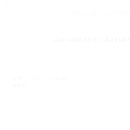
Skip
to
TRANG CHỦ
GIỚI THIỆ
content
TRANG CHỦ
/
SẢN PHẨM ĐƯỢC GẮN THẺ 
SẢN PHẨM
Pesieu 500SC – Chai 100ml
80000
₫