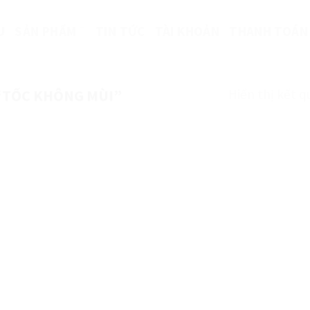
U
SẢN PHẨM
TIN TỨC
TÀI KHOẢN
THANH TOÁN
Hiển thị kết q
“TỐC KHÔNG MÙI”