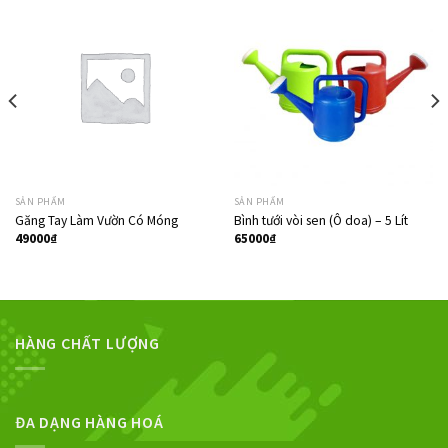
SẢN PHẨM
SẢN PHẨM
Găng Tay Làm Vườn Có Móng
Bình tưới vòi sen (Ô doa) – 5 Lít
49000
₫
65000
₫
HÀNG CHẤT LƯỢNG
ĐA DẠNG HÀNG HOÁ