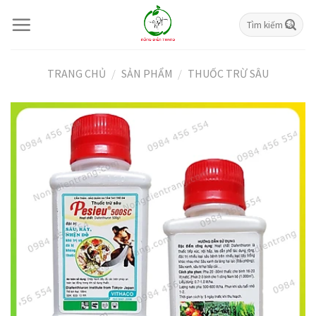
Skip
Tìm
to
kiếm:
content
TRANG CHỦ
/
SẢN PHẨM
/
THUỐC TRỪ SÂU