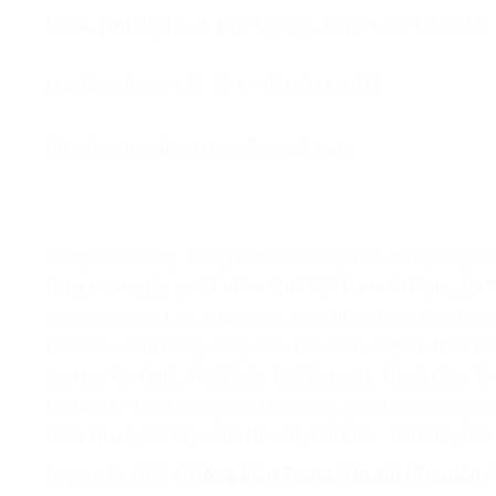
998A Tỉnh lộ 10, P. Tân Tạo, Q. Bình Tân, TP.HCM
Hotline: 0984 456 554 – 076 514 2976
Email: nongdientrang@gmail.com
Nông Điền Trang - Cung cấp Hạt Giống rau, Hạt giống Hoa
hàng toàn quốc tại 63 tỉnh thành Việt Nam: An Giang, Bà 
Cao Bằng, Đắk Lắk, Đắk Nông, Điện Biên, Đồng Nai, Đồng
Lai Châu, Lâm Đồng, Lạng Sơn, Lào Cai, Long An, Nam Đ
Sơn La, Tây Ninh, Thái Bình, Thái Nguyên, Thanh Hóa, Th
Hà Nội, TP HCM. Cung cấp Hạt Giống, giao hàng Hạt giốn
Bình Thạnh, Gò Vấp, Phú Nhuận, Tân Bình, Tân Phú, Thủ 
Copyright 2026 ©
Nông Điền Trang. Xin ghi rõ nguồn 