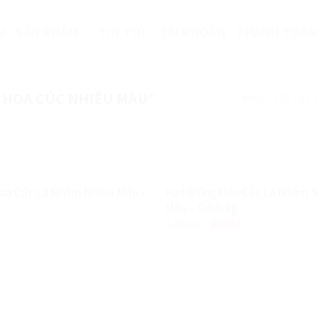
U
SẢN PHẨM
TIN TỨC
TÀI KHOẢN
THANH TOÁN
Hiển thị tất 
“HOA CÚC NHIỀU MÀU”
HẠT GIỐNG
Hoa Cúc Lá Nhám Nhiều Màu –
Hạt Giống Hoa Cúc Lá Nhám S
Màu – Gói 0.1g
Giảm giá!
12000
₫
9000
₫