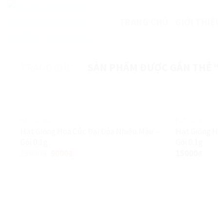
Skip
to
TRANG CHỦ
GIỚI THIỆ
content
TRANG CHỦ
/
SẢN PHẨM ĐƯỢC GẮN THẺ 
HẠT GIỐNG
HẠT GIỐNG
Hạt Giống Hoa Cúc Đại Đóa Nhiều Màu –
Hạt Giống 
Gói 0.1g
Gói 0.1g
Giảm giá!
15000
₫
9000
₫
15000
₫