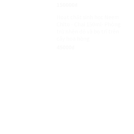
150000
₫
Hoạt chất sinh học Neem
Chito - Chai 150ml- Phòng
trừ nhện đỏ và bọ trĩ trên
cây hoa hồng
45000
₫
MIỄN PHÍ TƯ VẤN KỸ THUẬT