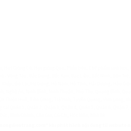
, Hạt Giống Củ, Hạt giống Quả, Phân bón, Chế phẩm sinh học, G
Rịa - Vũng Tàu, Bắc Giang, Bắc Kạn, Bạc Liêu, Bắc Ninh, Bến Tr
 Tháp, Gia Lai, Hà Giang, Hà Nam, Hà Tĩnh, Hải Dương, Hậu Gia
ịnh, Nghệ An, Ninh Bình, Ninh Thuận, Phú Thọ, Quảng Bình, Qu
ừa Thiên Huế, Tiền Giang, Trà Vinh, Tuyên Quang, Vĩnh Long, Vĩ
g tại Quận 1, Quận 2, Quận 3, Quận 4, Quận 5, Quận 6, Quận 7,
Đức, Bình Chánh, Cần Giờ, Củ Chi, Hóc Môn, Nhà Bè
"nongdientrang.com" khi phát hành nội dung từ website n