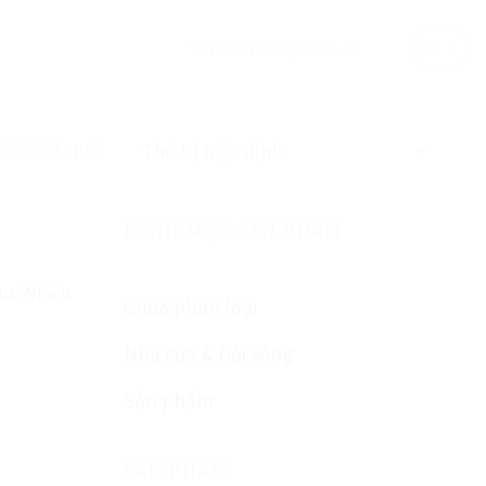
Tìm
0
₫
kiếm:
cả 3 kết quả
DANH MỤC SẢN PHẨM
usi Nhiều
Chưa phân loại
Nhà cửa & Đời sống
Sản phẩm
SẢN PHẨM