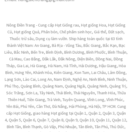
Nông Điền Trang - Cung cấp Hạt Giống rau, Hạt giống Hoa, Hạt Giống
Củ, Hạt giống Quả, Phân bón, Chế phẩm sinh học, Giá thể, Đất sạch,
Thuốc trừ sâu, Dụng cụ làm vườn. Ship hàng toàn quốc tại 63 tỉnh
thành Việt Nam: An Giang, Bà Rịa - Vũng Tàu, Bắc Giang, Bắc Kạn, Bạc
Liêu, Bắc Ninh, Bến Tre, Bình Định, Bình Dương, Bình Phước, Bình Thuận,
Cà Mau, Cao Bằng, Đắk Lắk, Đắk Nông, Điện Biên, Đồng Nai, Đồng
Tháp, Gia Lai, Hà Giang, Hà Nam, Hà Tĩnh, Hải Dương, Hậu Giang, Hòa
Bình, Hưng Yên, Khánh Hòa, Kiên Giang, Kon Tum, Lai Châu, Lâm Đồng,
Lạng Sơn, Lào Cai, Long An, Nam Định, Nghệ An, Ninh Bình, Ninh Thuận,
Phú Thọ, Quảng Bình, Quảng Nam, Quảng Ngãi, Quảng Ninh, Quảng Trị,
Sóc Trăng, Sơn La, Tây Ninh, Thái Bình, Thái Nguyên, Thanh Hóa, Thừa
Thiên Huế, Tiền Giang, Trà Vinh, Tuyên Quang, Vĩnh Long, Vĩnh Phúc,
Yên Bái, Phú Yên, Cần Thơ, Đà Nẵng, Hải Phòng, Hà Nội, TP HCM. Cung
cấp Hạt Giống, giao hàng Hạt giống tại Quận 1, Quận 2, Quận 3, Quận
4, Quận 5, Quận 6, Quận 7, Quận 8, Quận 9, Quận 10, Quận 11, Quận 12,
Bình Tân, Bình Thạnh, Gò Vấp, Phú Nhuận, Tân Bình, Tân Phú, Thủ Đức,