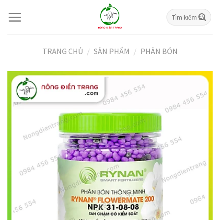
Skip
Tìm
to
kiếm:
content
TRANG CHỦ
/
SẢN PHẨM
/
PHÂN BÓN