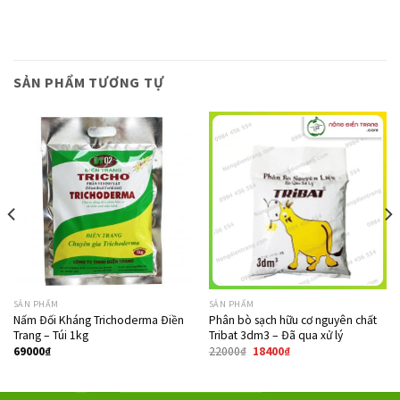
SẢN PHẨM TƯƠNG TỰ
Giảm giá!
SẢN PHẨM
SẢN PHẨM
Nấm Đối Kháng Trichoderma Điền
Phân bò sạch hữu cơ nguyên chất
Trang – Túi 1kg
Tribat 3dm3 – Đã qua xử lý
69000
₫
22000
₫
18400
₫