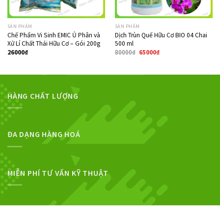
SẢN PHẨM
SẢN PHẨM
Chế Phẩm Vi Sinh EMIC Ủ Phân và
Dịch Trùn Quế Hữu Cơ BIO 04 Chai
Xử Lí Chất Thải Hữu Cơ – Gói 200g
500 ml
26000
₫
80000
₫
65000
₫
HÀNG CHẤT LƯỢNG
ĐA DẠNG HÀNG HOÁ
MIỄN PHÍ TƯ VẤN KỸ THUẬT