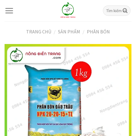
Skip
Tìm
to
kiếm:
content
TRANG CHỦ
/
SẢN PHẨM
/
PHÂN BÓN