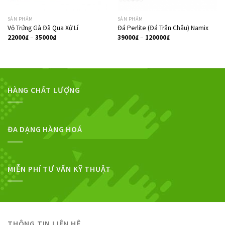
SẢN PHẨM
SẢN PHẨM
Vỏ Trứng Gà Đã Qua Xử Lí
Đá Perlite (Đá Trân Châu) Namix
22000
₫
–
35000
₫
39000
₫
–
120000
₫
HÀNG CHẤT LƯỢNG
ĐA DẠNG HÀNG HOÁ
MIỄN PHÍ TƯ VẤN KỸ THUẬT
THÔNG TIN LIÊN HỆ