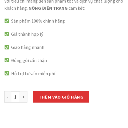
Với tiêu chí mang đến sản phẩm tốt và dịch vụ chất lượng cho
khách hàng.
NÔNG ĐIỀN TRANG
cam kết:
Sản phẩm 100% chính hãng
Giá thành hợp lý
Giao hàng nhanh
Đóng gói cẩn thận
Hỗ trợ tư vấn miễn phí
còn 999 hàng
Hạt Giống Lá Giang Rạng Đông - Gói 5 Hạt số lượng
THÊM VÀO GIỎ HÀNG