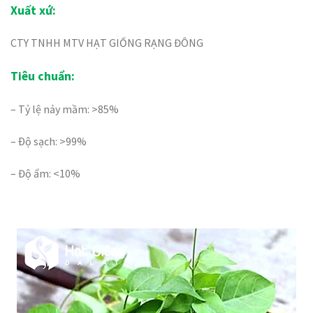
Xuất xứ:
CTY TNHH MTV HẠT GIỐNG RẠNG ĐÔNG
Tiêu chuẩn:
– Tỷ lệ nảy mầm: >85%
– Ðộ sạch: >99%
– Độ ẩm: <10%