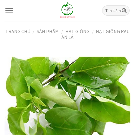
Skip
Tìm
to
kiếm:
content
TRANG CHỦ
/
SẢN PHẨM
/
HẠT GIỐNG
/
HẠT GIỐNG RAU
ĂN LÁ