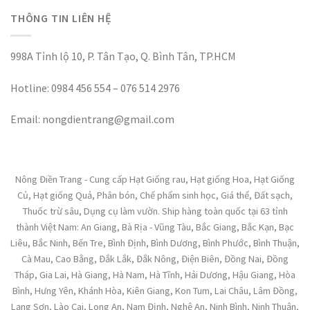
THÔNG TIN LIÊN HỆ
998A Tỉnh lộ 10, P. Tân Tạo, Q. Bình Tân, TP.HCM
Hotline: 0984 456 554 – 076 514 2976
Email: nongdientrang@gmail.com
Nông Điền Trang - Cung cấp Hạt Giống rau, Hạt giống Hoa, Hạt Giống
Củ, Hạt giống Quả, Phân bón, Chế phẩm sinh học, Giá thể, Đất sạch,
Thuốc trừ sâu, Dụng cụ làm vườn. Ship hàng toàn quốc tại 63 tỉnh
thành Việt Nam: An Giang, Bà Rịa - Vũng Tàu, Bắc Giang, Bắc Kạn, Bạc
Liêu, Bắc Ninh, Bến Tre, Bình Định, Bình Dương, Bình Phước, Bình Thuận,
Cà Mau, Cao Bằng, Đắk Lắk, Đắk Nông, Điện Biên, Đồng Nai, Đồng
Tháp, Gia Lai, Hà Giang, Hà Nam, Hà Tĩnh, Hải Dương, Hậu Giang, Hòa
Bình, Hưng Yên, Khánh Hòa, Kiên Giang, Kon Tum, Lai Châu, Lâm Đồng,
Lạng Sơn, Lào Cai, Long An, Nam Định, Nghệ An, Ninh Bình, Ninh Thuận,