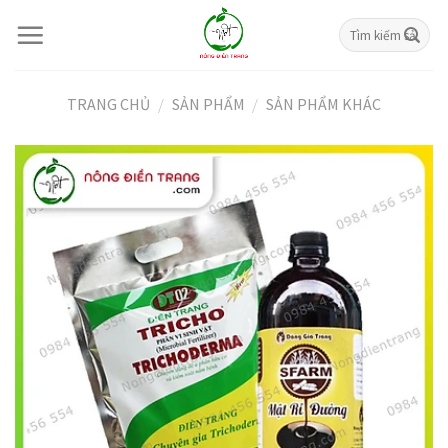
Skip
Tìm
to
kiếm:
content
TRANG CHỦ
/
SẢN PHẨM
/
SẢN PHẨM KHÁC