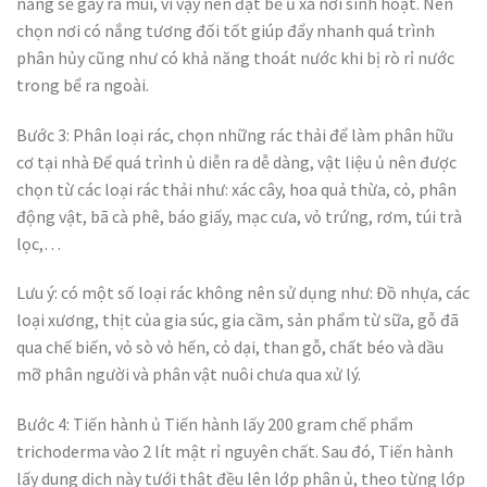
năng sẽ gây ra mùi, vì vậy nên đặt bể ủ xa nơi sinh hoạt. Nên
chọn nơi có nắng tương đối tốt giúp đẩy nhanh quá trình
phân hủy cũng như có khả năng thoát nước khi bị rò rỉ nước
trong bể ra ngoài.
Bước 3: Phân loại rác, chọn những rác thải để làm phân hữu
cơ tại nhà
Để quá trình ủ diễn ra dễ dàng, vật liệu ủ nên được
chọn từ các loại rác thải như: xác cây, hoa quả thừa, cỏ, phân
động vật, bã cà phê, báo giấy, mạc cưa, vỏ trứng, rơm, túi trà
lọc,…
Lưu ý: có một số loại rác không nên sử dụng như: Đồ nhựa, các
loại xương, thịt của gia súc, gia cầm, sản phẩm từ sữa, gỗ đã
qua chế biến, vỏ sò vỏ hến, cỏ dại, than gỗ, chất béo và dầu
mỡ phân người và phân vật nuôi chưa qua xử lý.
Bước 4: Tiến hành ủ
Tiến hành lấy 200 gram chế phẩm
trichoderma vào 2 lít mật rỉ nguyên chất. Sau đó, Tiến hành
lấy dung dịch này tưới thật đều lên lớp phân ủ, theo từng lớp