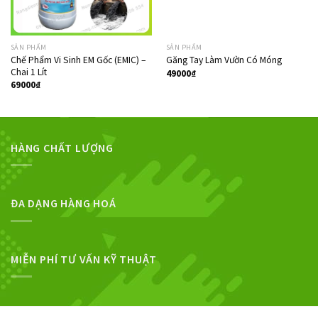
SẢN PHẨM
SẢN PHẨM
Chế Phẩm Vi Sinh EM Gốc (EMIC) –
Găng Tay Làm Vườn Có Móng
Chai 1 Lít
49000
₫
69000
₫
HÀNG CHẤT LƯỢNG
ĐA DẠNG HÀNG HOÁ
MIỄN PHÍ TƯ VẤN KỸ THUẬT