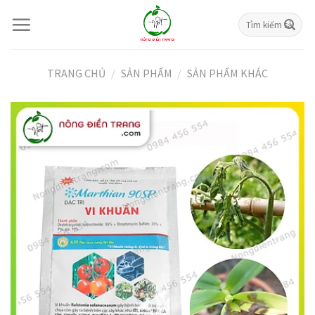
Skip
Tìm
to
kiếm:
content
TRANG CHỦ
/
SẢN PHẨM
/
SẢN PHẨM KHÁC