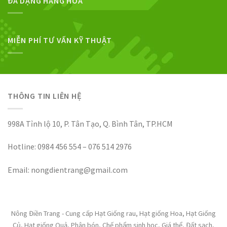
ĐA DẠNG HÀNG HOÁ
MIỄN PHÍ TƯ VẤN KỸ THUẬT
THÔNG TIN LIÊN HỆ
998A Tỉnh lộ 10, P. Tân Tạo, Q. Bình Tân, TP.HCM
Hotline: 0984 456 554 – 076 514 2976
Email: nongdientrang@gmail.com
Nông Điền Trang - Cung cấp Hạt Giống rau, Hạt giống Hoa, Hạt Giống
Củ, Hạt giống Quả, Phân bón, Chế phẩm sinh học, Giá thể, Đất sạch,