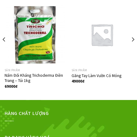
SẢN PHẨM
SẢN PHẨM
Nấm Đối Kháng Trichoderma Điền
Găng Tay Làm Vườn Có Móng
Trang – Túi 1kg
49000
₫
69000
₫
HÀNG CHẤT LƯỢNG