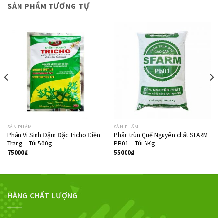
SẢN PHẨM TƯƠNG TỰ
SẢN PHẨM
SẢN PHẨM
Phân Vi Sinh Đậm Đặc Tricho Điền
Phân trùn Quế Nguyên chất SFARM
Trang – Túi 500g
PB01 – Túi 5Kg
75000
₫
55000
₫
HÀNG CHẤT LƯỢNG