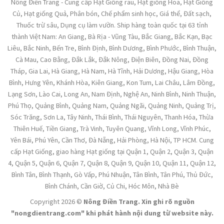
Nông Điền Trang - Cung cấp Hạt Giống rau, Hạt giống Hoa, Hạt Giống
Củ, Hạt giống Quả, Phân bón, Chế phẩm sinh học, Giá thể, Đất sạch,
Thuốc trừ sâu, Dụng cụ làm vườn. Ship hàng toàn quốc tại 63 tỉnh
thành Việt Nam: An Giang, Bà Rịa - Vũng Tàu, Bắc Giang, Bắc Kạn, Bạc
Liêu, Bắc Ninh, Bến Tre, Bình Định, Bình Dương, Bình Phước, Bình Thuận,
Cà Mau, Cao Bằng, Đắk Lắk, Đắk Nông, Điện Biên, Đồng Nai, Đồng
Tháp, Gia Lai, Hà Giang, Hà Nam, Hà Tĩnh, Hải Dương, Hậu Giang, Hòa
Bình, Hưng Yên, Khánh Hòa, Kiên Giang, Kon Tum, Lai Châu, Lâm Đồng,
Lạng Sơn, Lào Cai, Long An, Nam Định, Nghệ An, Ninh Bình, Ninh Thuận,
Phú Thọ, Quảng Bình, Quảng Nam, Quảng Ngãi, Quảng Ninh, Quảng Trị,
Sóc Trăng, Sơn La, Tây Ninh, Thái Bình, Thái Nguyên, Thanh Hóa, Thừa
Thiên Huế, Tiền Giang, Trà Vinh, Tuyên Quang, Vĩnh Long, Vĩnh Phúc,
Yên Bái, Phú Yên, Cần Thơ, Đà Nẵng, Hải Phòng, Hà Nội, TP HCM. Cung
cấp Hạt Giống, giao hàng Hạt giống tại Quận 1, Quận 2, Quận 3, Quận
4, Quận 5, Quận 6, Quận 7, Quận 8, Quận 9, Quận 10, Quận 11, Quận 12,
Bình Tân, Bình Thạnh, Gò Vấp, Phú Nhuận, Tân Bình, Tân Phú, Thủ Đức,
Bình Chánh, Cần Giờ, Củ Chi, Hóc Môn, Nhà Bè
Copyright 2026 ©
Nông Điền Trang. Xin ghi rõ nguồn
"nongdientrang.com" khi phát hành nội dung từ website này.