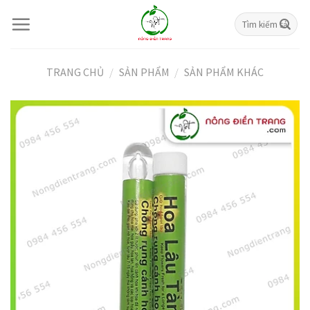
Skip
Tìm
to
kiếm:
content
TRANG CHỦ
/
SẢN PHẨM
/
SẢN PHẨM KHÁC