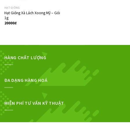
HẠT GIỐNG
Hạt Giống Xà Lách Xoong Mỹ – Gói
1g
20000
₫
HÀNG CHẤT LƯỢNG
ĐA DẠNG HÀNG HOÁ
MIỄN PHÍ TƯ VẤN KỸ THUẬT