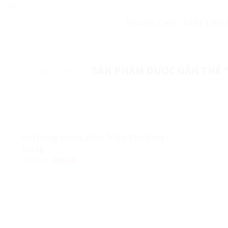
Skip
to
TRANG CHỦ
GIỚI THIỆ
content
TRANG CHỦ
/
SẢN PHẨM ĐƯỢC GẮN THẺ 
HẠT GIỐNG
Hạt Giống Hành Lá Gốc Trắng Phú Nông –
Gói 2g
Giảm giá!
15000
₫
9000
₫