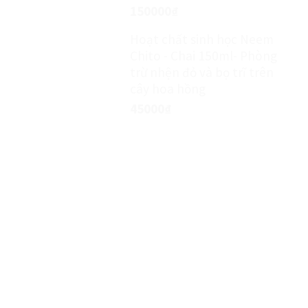
150000
₫
Hoạt chất sinh học Neem
Chito - Chai 150ml- Phòng
trừ nhện đỏ và bọ trĩ trên
cây hoa hồng
45000
₫
MIỄN PHÍ TƯ VẤN KỸ THUẬT