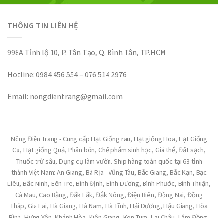
THÔNG TIN LIÊN HỆ
998A Tỉnh lộ 10, P. Tân Tạo, Q. Bình Tân, TP.HCM
Hotline: 0984 456 554 – 076 514 2976
Email: nongdientrang@gmail.com
Nông Điền Trang - Cung cấp Hạt Giống rau, Hạt giống Hoa, Hạt Giống
Củ, Hạt giống Quả, Phân bón, Chế phẩm sinh học, Giá thể, Đất sạch,
Thuốc trừ sâu, Dụng cụ làm vườn. Ship hàng toàn quốc tại 63 tỉnh
thành Việt Nam: An Giang, Bà Rịa - Vũng Tàu, Bắc Giang, Bắc Kạn, Bạc
Liêu, Bắc Ninh, Bến Tre, Bình Định, Bình Dương, Bình Phước, Bình Thuận,
Cà Mau, Cao Bằng, Đắk Lắk, Đắk Nông, Điện Biên, Đồng Nai, Đồng
Tháp, Gia Lai, Hà Giang, Hà Nam, Hà Tĩnh, Hải Dương, Hậu Giang, Hòa
Bình, Hưng Yên, Khánh Hòa, Kiên Giang, Kon Tum, Lai Châu, Lâm Đồng,