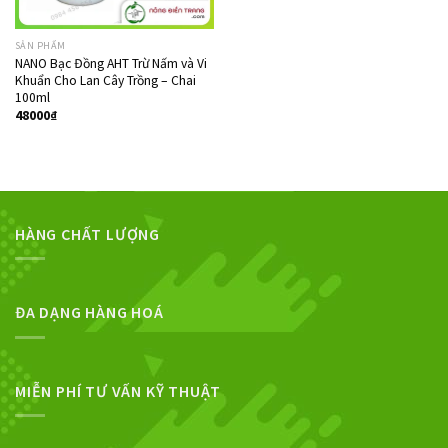
SẢN PHẨM
NANO Bạc Đồng AHT Trừ Nấm và Vi
Khuẩn Cho Lan Cây Trồng – Chai
100ml
48000
₫
HÀNG CHẤT LƯỢNG
ĐA DẠNG HÀNG HOÁ
MIỄN PHÍ TƯ VẤN KỸ THUẬT