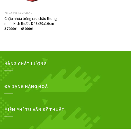
DỤNG CỤ LÀM VƯỜN
Chậu nhựa trồng rau chậu thông
minh kích thước D48x20x16cm
37000
₫
–
43000
₫
HÀNG CHẤT LƯỢNG
ĐA DẠNG HÀNG HOÁ
MIỄN PHÍ TƯ VẤN KỸ THUẬT