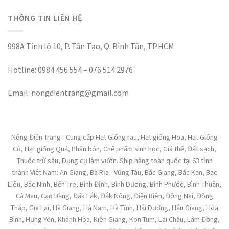
THÔNG TIN LIÊN HỆ
998A Tỉnh lộ 10, P. Tân Tạo, Q. Bình Tân, TP.HCM
Hotline: 0984 456 554 – 076 514 2976
Email: nongdientrang@gmail.com
Nông Điền Trang - Cung cấp Hạt Giống rau, Hạt giống Hoa, Hạt Giống
Củ, Hạt giống Quả, Phân bón, Chế phẩm sinh học, Giá thể, Đất sạch,
Thuốc trừ sâu, Dụng cụ làm vườn. Ship hàng toàn quốc tại 63 tỉnh
thành Việt Nam: An Giang, Bà Rịa - Vũng Tàu, Bắc Giang, Bắc Kạn, Bạc
Liêu, Bắc Ninh, Bến Tre, Bình Định, Bình Dương, Bình Phước, Bình Thuận,
Cà Mau, Cao Bằng, Đắk Lắk, Đắk Nông, Điện Biên, Đồng Nai, Đồng
Tháp, Gia Lai, Hà Giang, Hà Nam, Hà Tĩnh, Hải Dương, Hậu Giang, Hòa
Bình, Hưng Yên, Khánh Hòa, Kiên Giang, Kon Tum, Lai Châu, Lâm Đồng,