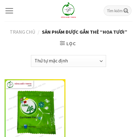
Skip
Tìm
to
kiếm:
content
TRANG CHỦ
/
SẢN PHẨM ĐƯỢC GẮN THẺ “HOA TƯƠI”
LỌC