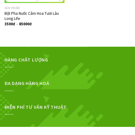
SẢN PHẨM
Bột Pha Nước Cắm Hoa Tươi Lâu
Long Life
3500
₫
–
85000
₫
HÀNG CHẤT LƯỢNG
ĐA DẠNG HÀNG HOÁ
MIỄN PHÍ TƯ VẤN KỸ THUẬT