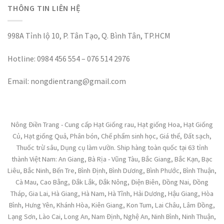
THÔNG TIN LIÊN HỆ
998A Tỉnh lộ 10, P. Tân Tạo, Q. Bình Tân, TP.HCM
Hotline: 0984 456 554 – 076 514 2976
Email: nongdientrang@gmail.com
Nông Điền Trang - Cung cấp Hạt Giống rau, Hạt giống Hoa, Hạt Giống
Củ, Hạt giống Quả, Phân bón, Chế phẩm sinh học, Giá thể, Đất sạch,
Thuốc trừ sâu, Dụng cụ làm vườn. Ship hàng toàn quốc tại 63 tỉnh
thành Việt Nam: An Giang, Bà Rịa - Vũng Tàu, Bắc Giang, Bắc Kạn, Bạc
Liêu, Bắc Ninh, Bến Tre, Bình Định, Bình Dương, Bình Phước, Bình Thuận,
Cà Mau, Cao Bằng, Đắk Lắk, Đắk Nông, Điện Biên, Đồng Nai, Đồng
Tháp, Gia Lai, Hà Giang, Hà Nam, Hà Tĩnh, Hải Dương, Hậu Giang, Hòa
Bình, Hưng Yên, Khánh Hòa, Kiên Giang, Kon Tum, Lai Châu, Lâm Đồng,
Lạng Sơn, Lào Cai, Long An, Nam Định, Nghệ An, Ninh Bình, Ninh Thuận,