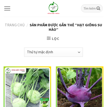
Skip
Tìm
to
kiếm:
content
TRANG CHỦ
/
SẢN PHẨM ĐƯỢC GẮN THẺ “HẠT GIỐNG SU
HÀO”
LỌC