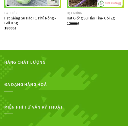
HẠT GIỐNG
HẠT GIỐNG
Hạt Giống Su Hào F1 Phú Nông –
Hạt Giống Su Hào Tím- Gói 2g
Gói 0.5g
12000
₫
18000
₫
HÀNG CHẤT LƯỢNG
ĐA DẠNG HÀNG HOÁ
MIỄN PHÍ TƯ VẤN KỸ THUẬT