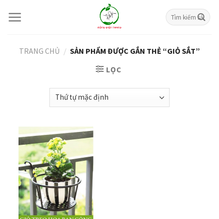
Skip
Tìm
to
kiếm:
content
TRANG CHỦ
/
SẢN PHẨM ĐƯỢC GẮN THẺ “GIỎ SẮT”
LỌC