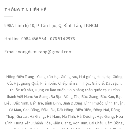
THÔNG TIN LIÊN HỆ
998A Tỉnh lộ 10, P. Tân Tạo, Q. Bình Tân, TP.HCM
Hotline: 0984 456 554 – 076 514 2976
Email: nongdientrang@gmail.com
Nông Điền Trang - Cung cấp Hạt Giống rau, Hạt giống Hoa, Hạt Giống
Củ, Hạt giống Quả, Phân bón, Chế phẩm sinh học, Giá thể, Đất sạch,
Thuốc trừ sâu, Dụng cụ làm vườn. Ship hàng toàn quốc tại 63 tỉnh
thành Việt Nam: An Giang, Bà Rịa - Vũng Tàu, Bắc Giang, Bắc Kạn, Bạc
Liêu, Bắc Ninh, Bến Tre, Bình Định, Bình Dương, Bình Phước, Bình Thuận,
Cà Mau, Cao Bằng, Đắk Lắk, Đắk Nông, Điện Biên, Đồng Nai, Đồng
Tháp, Gia Lai, Hà Giang, Hà Nam, Hà Tĩnh, Hải Dương, Hậu Giang, Hòa
Bình, Hưng Yên, Khánh Hòa, Kiên Giang, Kon Tum, Lai Châu, Lâm Đồng,