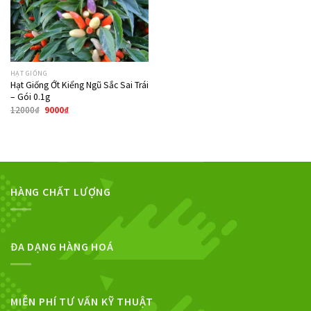
HẠT GIỐNG
Hạt Giống Ớt Kiểng Ngũ Sắc Sai Trái
– Gói 0.1g
12000
₫
9000
₫
HÀNG CHẤT LƯỢNG
ĐA DẠNG HÀNG HOÁ
MIỄN PHÍ TƯ VẤN KỸ THUẬT