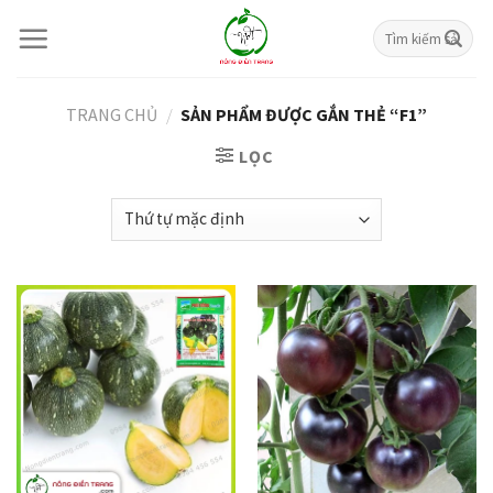
Skip
Tìm
to
kiếm:
content
TRANG CHỦ
/
SẢN PHẨM ĐƯỢC GẮN THẺ “F1”
LỌC
Giảm giá!