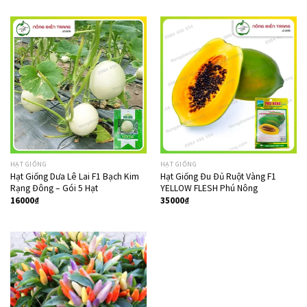
HẠT GIỐNG
HẠT GIỐNG
Hạt Giống Dưa Lê Lai F1 Bạch Kim
Hạt Giống Đu Đủ Ruột Vàng F1
Rạng Đông – Gói 5 Hạt
YELLOW FLESH Phú Nông
16000
₫
35000
₫
Giảm giá!