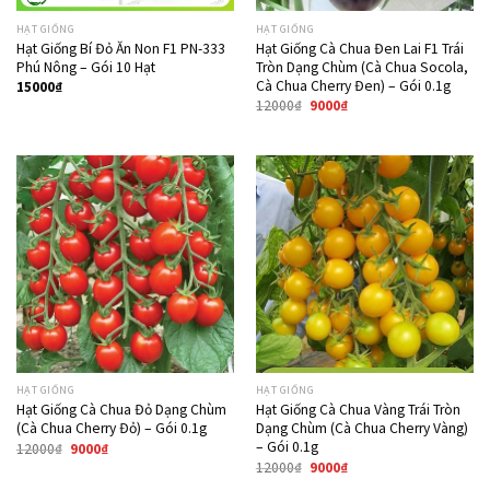
HẠT GIỐNG
HẠT GIỐNG
Hạt Giống Bí Đỏ Ăn Non F1 PN-333
Hạt Giống Cà Chua Đen Lai F1 Trái
Phú Nông – Gói 10 Hạt
Tròn Dạng Chùm (Cà Chua Socola,
Cà Chua Cherry Đen) – Gói 0.1g
15000
₫
12000
₫
9000
₫
Giảm giá!
Giảm giá!
HẠT GIỐNG
HẠT GIỐNG
Hạt Giống Cà Chua Đỏ Dạng Chùm
Hạt Giống Cà Chua Vàng Trái Tròn
(Cà Chua Cherry Đỏ) – Gói 0.1g
Dạng Chùm (Cà Chua Cherry Vàng)
– Gói 0.1g
12000
₫
9000
₫
12000
₫
9000
₫