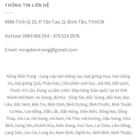
THÔNG TIN LIÊN HỆ
998A Tỉnh lộ 10, P. Tân Tạo, Q. Bình Tân, TP.HCM
Hotline: 0984 456 554 – 076 514 2976
Email: nongdientrang@gmail.com
Nông Điền Trang - Cung cấp Hạt Giống rau, Hạt giống Hoa, Hạt Giống
Củ, Hạt giống Quả, Phân bón, Chế phẩm sinh học, Giá thể, Đất sạch,
Thuốc trừ sâu, Dụng cụ làm vườn. Ship hàng toàn quốc tại 63 tỉnh
thành Việt Nam: An Giang, Bà Rịa - Vũng Tàu, Bắc Giang, Bắc Kạn, Bạc
Liêu, Bắc Ninh, Bến Tre, Bình Định, Bình Dương, Bình Phước, Bình Thuận,
Cà Mau, Cao Bằng, Đắk Lắk, Đắk Nông, Điện Biên, Đồng Nai, Đồng
Tháp, Gia Lai, Hà Giang, Hà Nam, Hà Tĩnh, Hải Dương, Hậu Giang, Hòa
Bình, Hưng Yên, Khánh Hòa, Kiên Giang, Kon Tum, Lai Châu, Lâm Đồng,
Lạng Sơn, Lào Cai, Long An, Nam Định, Nghệ An, Ninh Bình, Ninh Thuận,