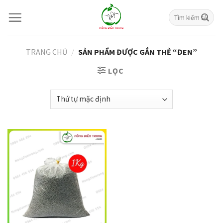
Skip
Tìm
to
kiếm:
content
TRANG CHỦ
/
SẢN PHẨM ĐƯỢC GẮN THẺ “ĐEN”
LỌC