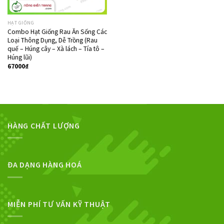
HẠT GIỐNG
Combo Hạt Giống Rau Ăn Sống Các
Loại Thông Dụng, Dễ Trồng (Rau
quế – Húng cây – Xà lách – Tía tô –
Húng lũi)
67000
₫
HÀNG CHẤT LƯỢNG
ĐA DẠNG HÀNG HOÁ
MIỄN PHÍ TƯ VẤN KỸ THUẬT