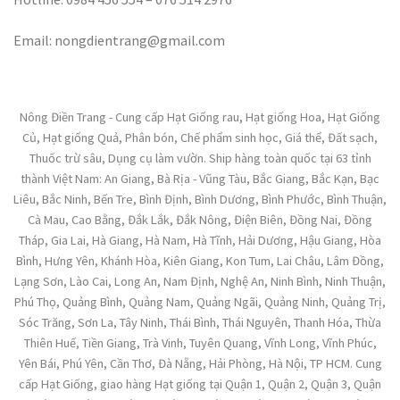
Email: nongdientrang@gmail.com
Nông Điền Trang - Cung cấp Hạt Giống rau, Hạt giống Hoa, Hạt Giống
Củ, Hạt giống Quả, Phân bón, Chế phẩm sinh học, Giá thể, Đất sạch,
Thuốc trừ sâu, Dụng cụ làm vườn. Ship hàng toàn quốc tại 63 tỉnh
thành Việt Nam: An Giang, Bà Rịa - Vũng Tàu, Bắc Giang, Bắc Kạn, Bạc
Liêu, Bắc Ninh, Bến Tre, Bình Định, Bình Dương, Bình Phước, Bình Thuận,
Cà Mau, Cao Bằng, Đắk Lắk, Đắk Nông, Điện Biên, Đồng Nai, Đồng
Tháp, Gia Lai, Hà Giang, Hà Nam, Hà Tĩnh, Hải Dương, Hậu Giang, Hòa
Bình, Hưng Yên, Khánh Hòa, Kiên Giang, Kon Tum, Lai Châu, Lâm Đồng,
Lạng Sơn, Lào Cai, Long An, Nam Định, Nghệ An, Ninh Bình, Ninh Thuận,
Phú Thọ, Quảng Bình, Quảng Nam, Quảng Ngãi, Quảng Ninh, Quảng Trị,
Sóc Trăng, Sơn La, Tây Ninh, Thái Bình, Thái Nguyên, Thanh Hóa, Thừa
Thiên Huế, Tiền Giang, Trà Vinh, Tuyên Quang, Vĩnh Long, Vĩnh Phúc,
Yên Bái, Phú Yên, Cần Thơ, Đà Nẵng, Hải Phòng, Hà Nội, TP HCM. Cung
cấp Hạt Giống, giao hàng Hạt giống tại Quận 1, Quận 2, Quận 3, Quận