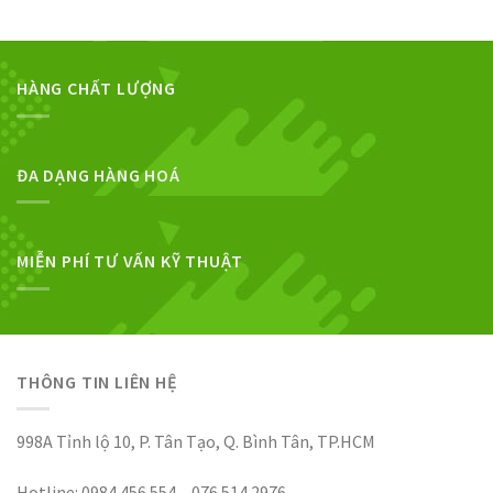
HÀNG CHẤT LƯỢNG
ĐA DẠNG HÀNG HOÁ
MIỄN PHÍ TƯ VẤN KỸ THUẬT
THÔNG TIN LIÊN HỆ
998A Tỉnh lộ 10, P. Tân Tạo, Q. Bình Tân, TP.HCM
Hotline: 0984 456 554 – 076 514 2976