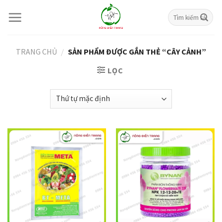
Skip
Tìm
to
kiếm:
content
TRANG CHỦ
/
SẢN PHẨM ĐƯỢC GẮN THẺ “CÂY CẢNH”
LỌC