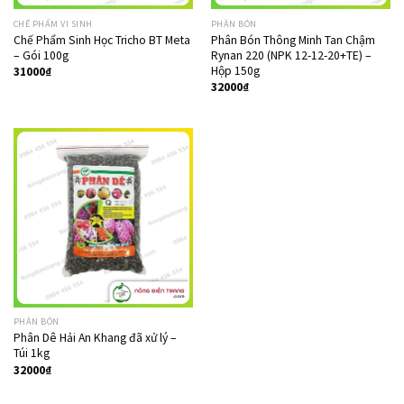
CHẾ PHẨM VI SINH
PHÂN BÓN
Chế Phẩm Sinh Học Tricho BT Meta
Phân Bón Thông Minh Tan Chậm
– Gói 100g
Rynan 220 (NPK 12-12-20+TE) –
Hộp 150g
31000
₫
32000
₫
PHÂN BÓN
Phân Dê Hải An Khang đã xử lý –
Túi 1kg
32000
₫