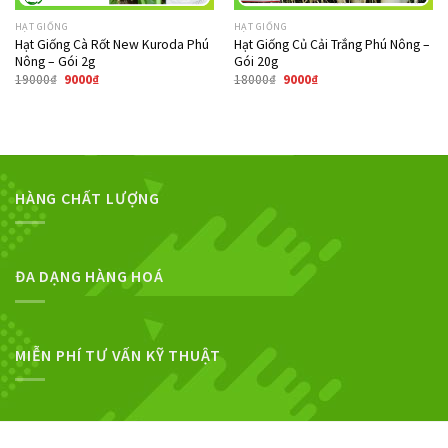
HẠT GIỐNG
HẠT GIỐNG
Hạt Giống Cà Rốt New Kuroda Phú
Hạt Giống Củ Cải Trắng Phú Nông –
Nông – Gói 2g
Gói 20g
19000
₫
9000
₫
18000
₫
9000
₫
HÀNG CHẤT LƯỢNG
ĐA DẠNG HÀNG HOÁ
MIỄN PHÍ TƯ VẤN KỸ THUẬT