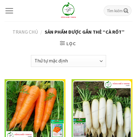
Skip
Tìm
to
kiếm:
content
TRANG CHỦ
/
SẢN PHẨM ĐƯỢC GẮN THẺ “CÀ RỐT”
LỌC
Giảm giá!
Giảm giá!