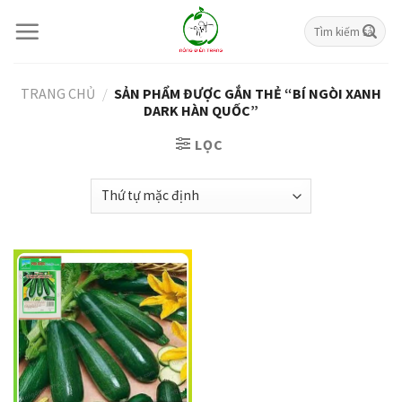
Skip
Tìm
to
kiếm:
content
TRANG CHỦ
/
SẢN PHẨM ĐƯỢC GẮN THẺ “BÍ NGÒI XANH
DARK HÀN QUỐC”
LỌC