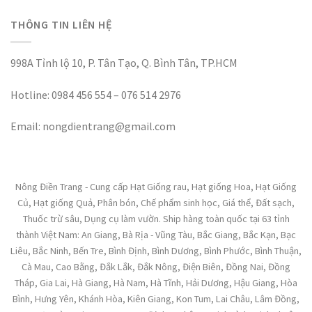
THÔNG TIN LIÊN HỆ
998A Tỉnh lộ 10, P. Tân Tạo, Q. Bình Tân, TP.HCM
Hotline: 0984 456 554 – 076 514 2976
Email: nongdientrang@gmail.com
Nông Điền Trang - Cung cấp Hạt Giống rau, Hạt giống Hoa, Hạt Giống
Củ, Hạt giống Quả, Phân bón, Chế phẩm sinh học, Giá thể, Đất sạch,
Thuốc trừ sâu, Dụng cụ làm vườn. Ship hàng toàn quốc tại 63 tỉnh
thành Việt Nam: An Giang, Bà Rịa - Vũng Tàu, Bắc Giang, Bắc Kạn, Bạc
Liêu, Bắc Ninh, Bến Tre, Bình Định, Bình Dương, Bình Phước, Bình Thuận,
Cà Mau, Cao Bằng, Đắk Lắk, Đắk Nông, Điện Biên, Đồng Nai, Đồng
Tháp, Gia Lai, Hà Giang, Hà Nam, Hà Tĩnh, Hải Dương, Hậu Giang, Hòa
Bình, Hưng Yên, Khánh Hòa, Kiên Giang, Kon Tum, Lai Châu, Lâm Đồng,